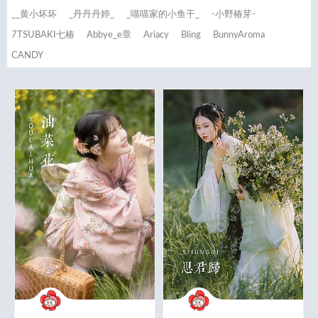
__黄小坏坏
_丹丹丹婷_
_喵喵家的小鱼干_
-小野椿芽-
7TSUBAKI七椿
Abbye_e章
Ariacy
Bling
BunnyAroma
CANDY