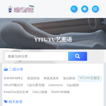
YITUYU艺图语
Notice
二级分类
SHENSHI绅士
精选街拍
神楽坂真冬
兔玩映画
YITUYU艺图语
YALAYI雅拉伊
Ugirls爱尤物
Limerence
Ligui丽柜
KelaGirls克拉女神
GALLI嘉丽
FetiArt尚物集
相关标签