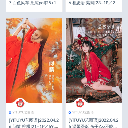
7 白色风车 思涼poi[25+1P
6 相思语 紫卿[23+1P／22
／67.1MB]
9MB]
YITUYU艺图语
YITUYU艺图语
[YITUYU艺图语]2022.04.2
[YITUYU艺图语]2022.04.2
6 问情 柠檬[21+1P／69.1
6 温馨圣诞 兔子Zzz不吃胡