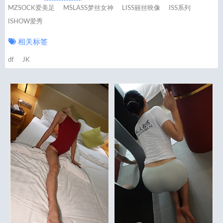
MZSOCK爱美足
MSLASS梦丝女神
LISS丽丝映像
ISS系列
ISHOW爱秀
相关标签
df
JK