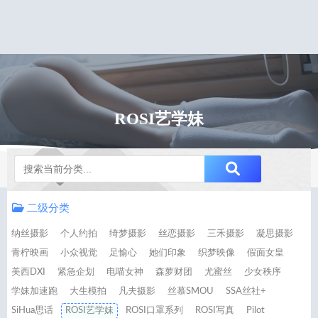
ROSI艺学妹
Notice
二级分类
纳丝摄影
个人约拍
绮梦摄影
丝恋摄影
三禾摄影
凝思摄影
青柠映画
小众视觉
足愉心
她们印象
织梦映像
假面女皇
美西DXI
紧急企划
电喵女神
森萝财团
尤蜜丝
少女秩序
学妹加速跑
大生模拍
凡夫摄影
丝慕SMOU
SSA丝社+
SiHua思话
ROSI艺学妹
ROSI口罩系列
ROSI写真
Pilot