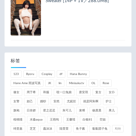
Sweater [14P + 1V／288.0MB]
标签
123
Byoru
Cosplay
df
Hana Bunny
Hane Ame 雨波写真
JK
lin
Minisuka.tv
OL
Rose
修女
周于希
和服
咬一口兔娘
唐安琪
复古
女仆
女警
妲己
婚纱
安然
尤妮丝
就是阿朱啊
护士
旗袍
日奈娇
星之迟迟
朱可儿
束缚
杨晨晨
果儿
桜桃喵
水淼aqua
王雨纯
王馨瑶
白银81
空姐
绮里嘉
芝芝
蠢沫沫
陆萱萱
鱼子酱
黏黏团子兔
지아