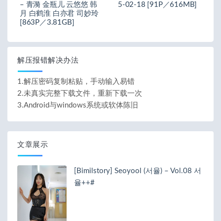
– 青漪 金瓶儿 云悠悠 韩
5-02-18 [91P／616MB]
月 白鹤淮 白亦君 司妙玲
[863P／3.81GB]
解压报错解决办法
1.解压密码复制粘贴，手动输入易错
2.未真实完整下载文件，重新下载一次
3.Android与windows系统或软体陈旧
文章展示
[Bimilstory] Seoyool (서율) – Vol.08 서
율++#