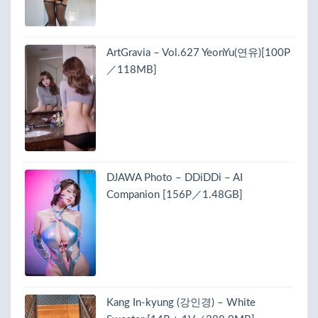
ArtGravia – Vol.627 YeonYu(연유)[100P
／118MB]
DJAWA Photo – DDiDDi – AI
Companion [156P／1.48GB]
Kang In-kyung (강인경) – White