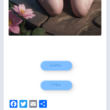
katfile
77file
Fa
T
E
分