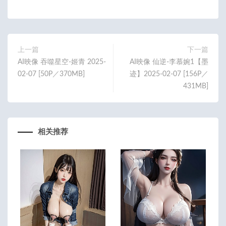
ce
w
m
享
b
itt
ail
o
er
o
上一篇
下一篇
AI映像 吞噬星空-姬青 2025-
AI映像 仙逆-李慕婉1【墨
k
02-07 [50P／370MB]
迹】2025-02-07 [156P／
431MB]
相关推荐