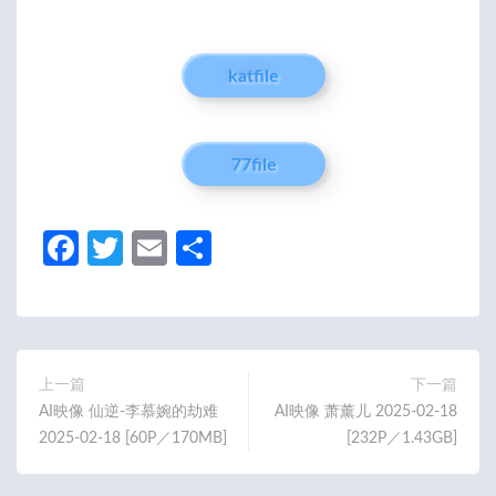
katfile
77file
Fa
T
E
分
ce
w
m
享
b
itt
ail
o
er
o
上一篇
下一篇
AI映像 仙逆-李慕婉的劫难
AI映像 萧薰儿 2025-02-18
k
2025-02-18 [60P／170MB]
[232P／1.43GB]