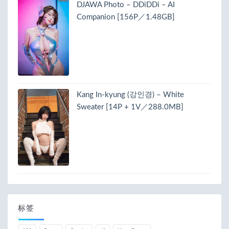
DJAWA Photo – DDiDDi – AI
Companion [156P／1.48GB]
Kang In-kyung (강인경) – White
Sweater [14P + 1V／288.0MB]
标签