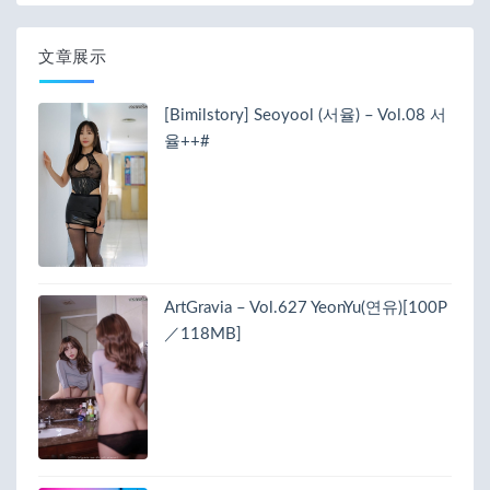
文章展示
[Bimilstory] Seoyool (서율) – Vol.08 서
율++#
ArtGravia – Vol.627 YeonYu(연유)[100P
／118MB]