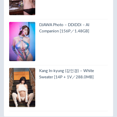
DJAWA Photo – DDiDDi – AI
Companion [156P／1.48GB]
Kang In-kyung (강인경) – White
Sweater [14P + 1V／288.0MB]