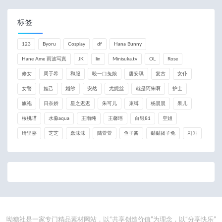
标签
123
Byoru
Cosplay
df
Hana Bunny
Hane Ame 雨波写真
JK
lin
Minisuka.tv
OL
Rose
修女
周于希
和服
咬一口兔娘
唐安琪
复古
女仆
女警
妲己
婚纱
安然
尤妮丝
就是阿朱啊
护士
旗袍
日奈娇
星之迟迟
朱可儿
束缚
杨晨晨
果儿
桜桃喵
水淼aqua
王雨纯
王馨瑶
白银81
空姐
绮里嘉
芝芝
蠢沫沫
陆萱萱
鱼子酱
黏黏团子兔
지아
呦糖社是一家专门精品素材网站，以“共享创造价值”为理念，以“分享快乐”