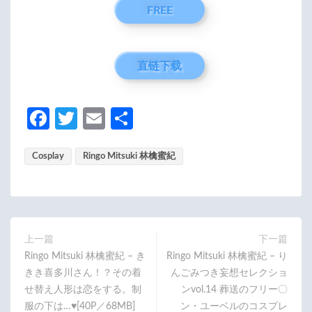
FREE
直链下载
Fa
T
E
分
ce
w
m
享
Cosplay
b
itt
Ringo Mitsuki 林檎蜜紀
ail
o
er
o
k
上一篇
下一篇
Ringo Mitsuki 林檎蜜紀 – き
Ringo Mitsuki 林檎蜜紀 – り
きき喜多川さん！？その着
んごみつき妄想セレクショ
せ替え人形は恋をする。制
ンvol.14 葬送のフリー〇
服の下は…♥[40P／68MB]
ン・ユーベルのコスプレ