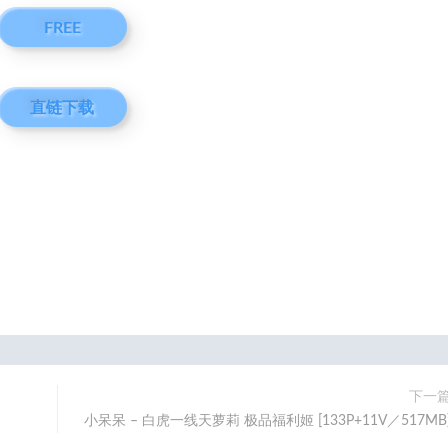
FREE
直链下载
下一
小呆呆 – 白虎一线天萝莉 极品福利姬 [133P+11V／517MB