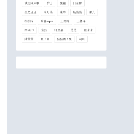
就是阿朱啊
护士
旗袍
日奈娇
星之迟迟
朱可儿
束缚
杨晨晨
果儿
桜桃喵
水淼aqua
王雨纯
王馨瑶
白银81
空姐
绮里嘉
芝芝
蠢沫沫
陆萱萱
鱼子酱
黏黏团子兔
지아