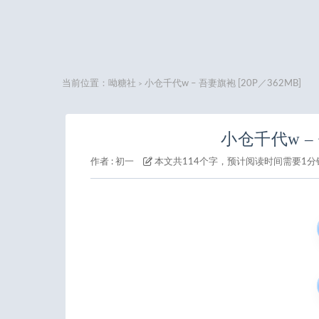
当前位置：
呦糖社
小仓千代w – 吾妻旗袍 [20P／362MB]
>
小仓千代w – 
作者 :
初一
本文共114个字，预计阅读时间需要1分