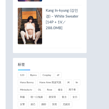
Kang In-kyung (강인
경) – White Sweater
[14P + 1V／
288.0MB]
标签
123
Byoru
Cosplay
df
Hana Bunny
Hane Ame 雨波写真
JK
lin
Minisuka.tv
OL
Rose
修女
周于希
和服
咬一口兔娘
唐安琪
复古
女仆
女警
妲己
婚纱
安然
尤妮丝