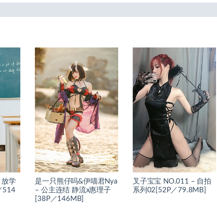
– 放学
是一只熊仔吗&伊喵君Nya
叉子宝宝 NO.011 – 自拍
514
– 公主连结 静流x惠理子
系列02[52P／79.8MB]
[38P／146MB]