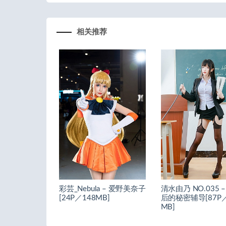
相关推荐
彩芸_Nebula – 爱野美奈子
清水由乃 NO.035 
[24P／148MB]
后的秘密辅导[87P／
MB]