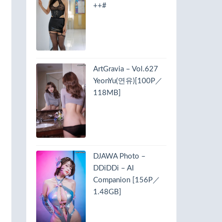
++#
ArtGravia – Vol.627
YeonYu(연유)[100P／
118MB]
DJAWA Photo –
DDiDDi – AI
Companion [156P／
1.48GB]