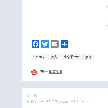
Fa
T
E
分
ce
w
m
享
Cosplay
b
itt
复古
ail
小仓千代w
旗袍
o
er
初一
普通
o
k
上一篇
小仓千代w – FGO 黑呆三破 [20P／320MB]