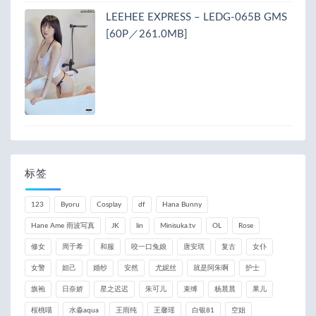
LEEHEE EXPRESS – LEDG-065B GMS
[60P／261.0MB]
标签
123
Byoru
Cosplay
df
Hana Bunny
Hane Ame 雨波写真
JK
lin
Minisuka.tv
OL
Rose
修女
周于希
和服
咬一口兔娘
唐安琪
复古
女仆
女警
妲己
婚纱
安然
尤妮丝
就是阿朱啊
护士
旗袍
日奈娇
星之迟迟
朱可儿
束缚
杨晨晨
果儿
桜桃喵
水淼aqua
王雨纯
王馨瑶
白银81
空姐