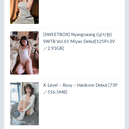
[SWEETBOX] Nyangsarang (냥사랑)
SWTB Vol.61 Miyao Debut[125P+3V
／2.93GB]
X-Level – Rosy – Hardcore Debut [73P
／556.5MB]