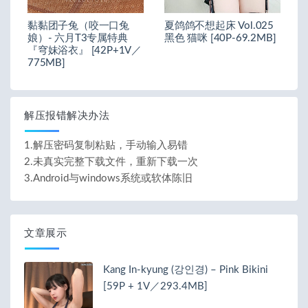
黏黏团子兔（咬一口兔
夏鸽鸽不想起床 Vol.025
娘）- 六月T3专属特典
黑色 猫咪 [40P-69.2MB]
『穹妹浴衣』 [42P+1V／
775MB]
解压报错解决办法
1.解压密码复制粘贴，手动输入易错
2.未真实完整下载文件，重新下载一次
3.Android与windows系统或软体陈旧
文章展示
Kang In-kyung (강인경) – Pink Bikini
[59P + 1V／293.4MB]