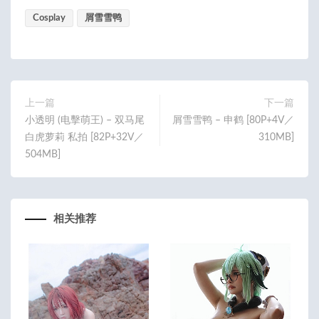
ce
w
m
享
Cosplay
b
itt
屑雪雪鸭
ail
o
er
o
k
上一篇
下一篇
小透明 (电擊萌王) – 双马尾
屑雪雪鸭 – 申鹤 [80P+4V／
白虎萝莉 私拍 [82P+32V／
310MB]
504MB]
相关推荐