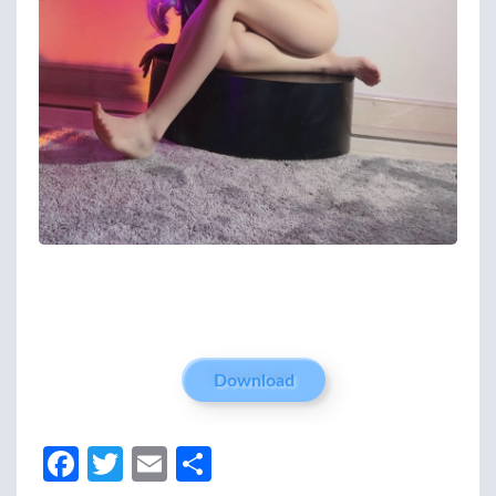
Download
Fa
T
E
分