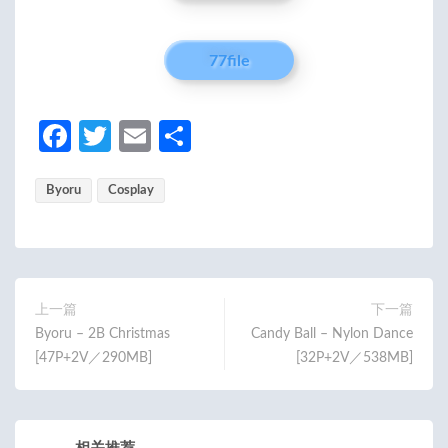
77file
Fa
T
E
分
ce
w
m
享
Byoru
b
Cosplay
itt
ail
o
er
o
k
上一篇
下一篇
Byoru – 2B Christmas
Candy Ball – Nylon Dance
[47P+2V／290MB]
[32P+2V／538MB]