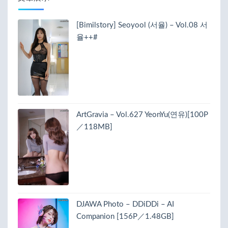
[Bimilstory] Seoyool (서율) – Vol.08 서
율++#
ArtGravia – Vol.627 YeonYu(연유)[100P
／118MB]
DJAWA Photo – DDiDDi – AI
Companion [156P／1.48GB]