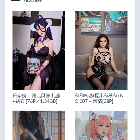
相关推荐
日奈娇 – 雅儿贝德 礼服
秋和柯基(夏小秋秋秋) N
+钻石 [76P／1.34GB]
O.007 – 风情[38P]