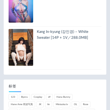
Kang In-kyung (강인경) – White
Sweater [14P + 1V／288.0MB]
标签
123
Byoru
Cosplay
df
Hana Bunny
Hane Ame 雨波写真
JK
lin
Minisuka.tv
OL
Rose