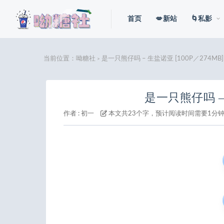
首页
💋新站
🌀私影
当前位置：
呦糖社
是一只熊仔吗 – 生盐诺亚 [100P／274MB]
>
是一只熊仔吗 – 
作者 :
初一
本文共23个字，预计阅读时间需要1分