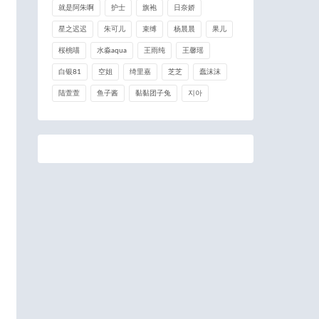
就是阿朱啊
护士
旗袍
日奈娇
星之迟迟
朱可儿
束缚
杨晨晨
果儿
桜桃喵
水淼aqua
王雨纯
王馨瑶
白银81
空姐
绮里嘉
芝芝
蠢沫沫
陆萱萱
鱼子酱
黏黏团子兔
지아