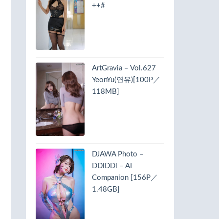
++#
ArtGravia – Vol.627
YeonYu(연유)[100P／
118MB]
DJAWA Photo –
DDiDDi – AI
Companion [156P／
1.48GB]