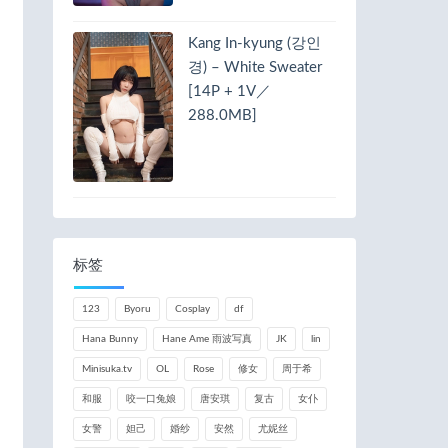
Kang In-kyung (강인
경) – White Sweater
[14P + 1V／
288.0MB]
标签
123
Byoru
Cosplay
df
Hana Bunny
Hane Ame 雨波写真
JK
lin
Minisuka.tv
OL
Rose
修女
周于希
和服
咬一口兔娘
唐安琪
复古
女仆
女警
妲己
婚纱
安然
尤妮丝