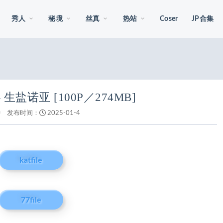
秀人
秘境
丝真
热站
Coser
JP合集
生盐诺亚 [100P／274MB]
钟
发布时间：
2025-01-4
katfile
77file