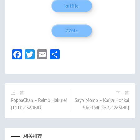
katfile
77file
Fa
T
E
分
ce
w
m
享
b
itt
ail
o
er
o
上一篇
下一篇
PoppaChan – Reimu Hakurei
Sayo Momo – Kafka Honkai
k
[111P／560MB]
Star Rail [45P／266MB]
相关推荐