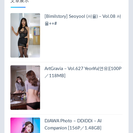
文章展示
[Bimilstory] Seoyool (서율) – Vol.08 서
율++#
ArtGravia – Vol.627 YeonYu(연유)[100P
／118MB]
DJAWA Photo – DDiDDi – AI
Companion [156P／1.48GB]