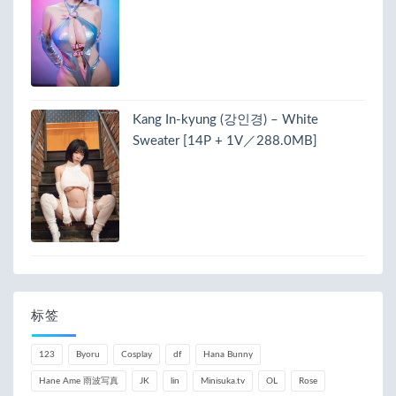
Kang In-kyung (강인경) – White
Sweater [14P + 1V／288.0MB]
标签
123
Byoru
Cosplay
df
Hana Bunny
Hane Ame 雨波写真
JK
lin
Minisuka.tv
OL
Rose