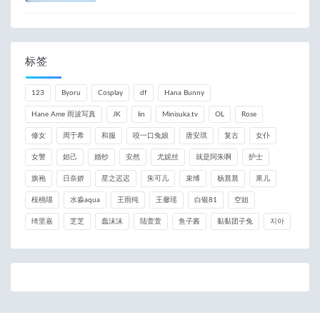
标签
123
Byoru
Cosplay
df
Hana Bunny
Hane Ame 雨波写真
JK
lin
Minisuka.tv
OL
Rose
修女
周于希
和服
咬一口兔娘
唐安琪
复古
女仆
女警
妲己
婚纱
安然
尤妮丝
就是阿朱啊
护士
旗袍
日奈娇
星之迟迟
朱可儿
束缚
杨晨晨
果儿
桜桃喵
水淼aqua
王雨纯
王馨瑶
白银81
空姐
绮里嘉
芝芝
蠢沫沫
陆萱萱
鱼子酱
黏黏团子兔
지아