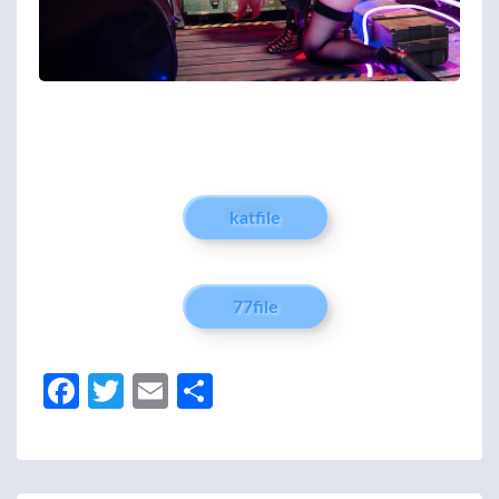
katfile
77file
Fa
T
E
分
ce
w
m
享
b
itt
ail
o
er