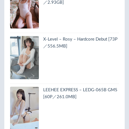
／2.93GB]
X-Level – Rosy – Hardcore Debut [73P
／556.5MB]
LEEHEE EXPRESS – LEDG-065B GMS
[60P／261.0MB]