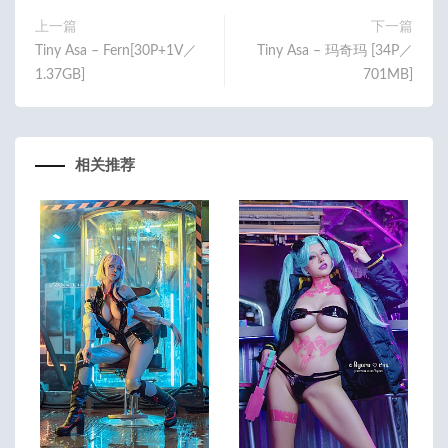
o
上一篇
下一篇
Tiny Asa – Fern[30P+1V／
Tiny Asa – 玛奇玛 [34P／
k
1.37GB]
701MB]
相关推荐