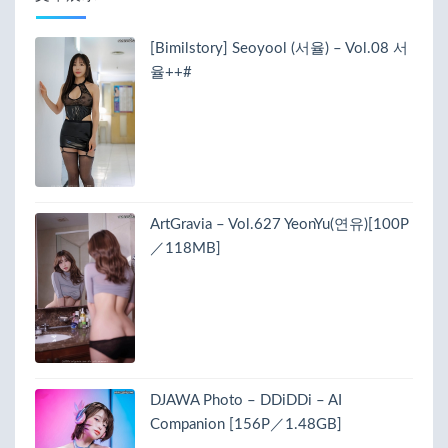
[Bimilstory] Seoyool (서율) – Vol.08 서
율++#
ArtGravia – Vol.627 YeonYu(연유)[100P
／118MB]
DJAWA Photo – DDiDDi – AI
Companion [156P／1.48GB]