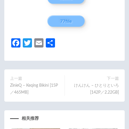
77file
Fa
T
E
分
ce
w
m
享
b
itt
ail
o
er
o
上一篇
下一篇
ZinieQ – Keqing Bikini [15P
けんけん – ひとりといろ
k
／465MB]
[142P／2.22GB]
相关推荐