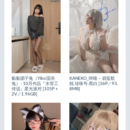
黏黏团子兔（Yiko湿润
KANEKO_咔喵 – 碧蓝航
兔）- 10月作品『水管工
线 珍珠号·黑白 [36P／93.
传说』星光派对 [105P +
8MB]
2V／1.96GB]