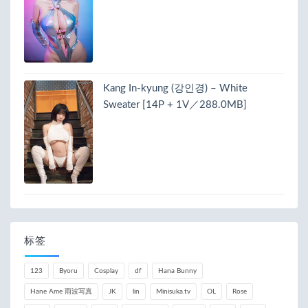
Kang In-kyung (강인경) – White
Sweater [14P + 1V／288.0MB]
标签
123
Byoru
Cosplay
df
Hana Bunny
Hane Ame 雨波写真
JK
lin
Minisuka.tv
OL
Rose