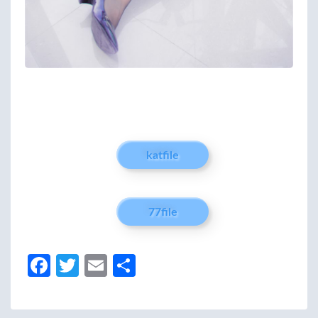
katfile
77file
Fa
T
E
分
ce
w
m
享
b
itt
ail