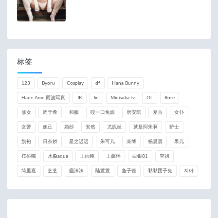
标签
123
Byoru
Cosplay
df
Hana Bunny
Hane Ame 雨波写真
JK
lin
Minisuka.tv
OL
Rose
修女
周于希
和服
咬一口兔娘
唐安琪
复古
女仆
女警
妲己
婚纱
安然
尤妮丝
就是阿朱啊
护士
旗袍
日奈娇
星之迟迟
朱可儿
束缚
杨晨晨
果儿
桜桃喵
水淼aqua
王雨纯
王馨瑶
白银81
空姐
绮里嘉
芝芝
蠢沫沫
陆萱萱
鱼子酱
黏黏团子兔
지아