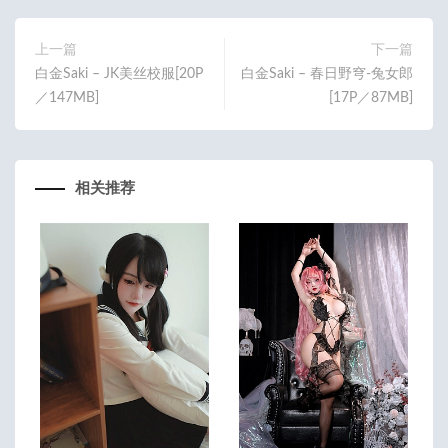
o
er
o
上一篇
下一篇
白金Saki – JK美丝校服[20P
白金Saki – 春日野穹-兔女郎
k
／147MB]
[17P／87MB]
相关推荐