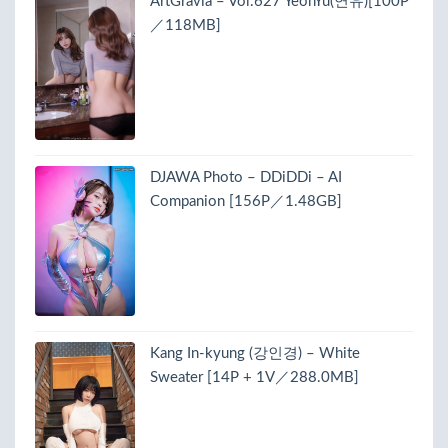
ArtGravia – Vol.627 YeonYu(연유)[100P
／118MB]
DJAWA Photo – DDiDDi – AI
Companion [156P／1.48GB]
Kang In-kyung (강인경) – White
Sweater [14P + 1V／288.0MB]