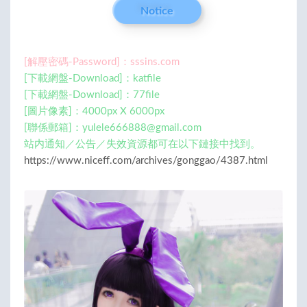
Notice
[解壓密碼-Password]：sssins.com
[下載網盤-Download]：katfile
[下載網盤-Download]：77file
[圖片像素]：4000px X 6000px
[聯係郵箱]：
yulele666888@gmail.com
站内通知／公告／失效資源都可在以下鏈接中找到。
https://www.niceff.com/archives/gonggao/4387.html