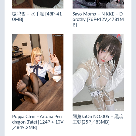
嗷呜酱 – 水手服 [48P-41
Sayo Momo – NIKKE – D
0MB]
orothy [76P+12V／781M
B]
Poppa Chan – Artoria Pen
阿薰kaOri NO.005 – 黑暗
dragon (Fate) [124P + 10V
王朝[25P／83MB]
／849.2MB]