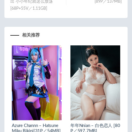
出 小小年纪就这么放荡
[89P／137MB]
[68P+55V／1.11GB]
相关推荐
Azure Channn – Hatsune
年年Nnian – 白色恋人 [80
Miku Bikini[31P／54MB]
P／597.7MB]