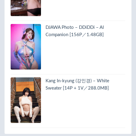
DJAWA Photo – DDiDDi – AI
Companion [156P／1.48GB]
Kang In-kyung (강인경) – White
Sweater [14P + 1V／288.0MB]