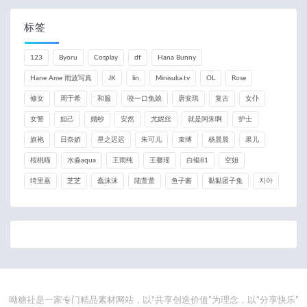
标签
123
Byoru
Cosplay
df
Hana Bunny
Hane Ame 雨波写真
JK
lin
Minisuka.tv
OL
Rose
修女
周于希
和服
咬一口兔娘
唐安琪
复古
女仆
女警
妲己
婚纱
安然
尤妮丝
就是阿朱啊
护士
旗袍
日奈娇
星之迟迟
朱可儿
束缚
杨晨晨
果儿
桜桃喵
水淼aqua
王雨纯
王馨瑶
白银81
空姐
绮里嘉
芝芝
蠢沫沫
陆萱萱
鱼子酱
黏黏团子兔
지아
呦糖社是一家专门精品素材网站，以“共享创造价值”为理念，以“分享快乐”