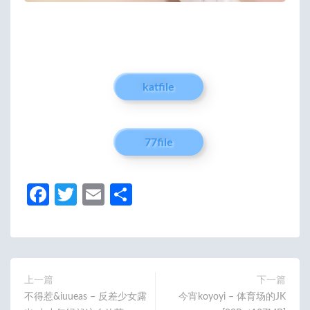
katfile
77file
Fa
T
E
分
ce
w
m
享
b
itt
ail
o
er
o
上一篇
下一篇
不得惹&iuueas – 反差少女露
今宵koyoyi – 体育场的JK
k