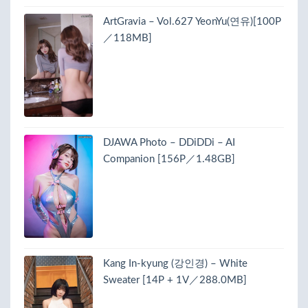
ArtGravia – Vol.627 YeonYu(연유)[100P
／118MB]
DJAWA Photo – DDiDDi – AI
Companion [156P／1.48GB]
Kang In-kyung (강인경) – White
Sweater [14P + 1V／288.0MB]