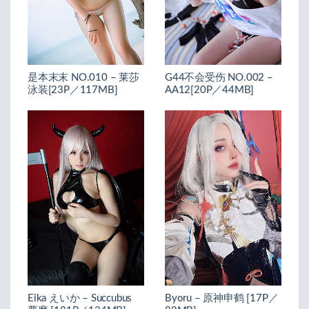
是本末末 NO.010 – 莱莎
G44不会受伤 NO.002 –
泳装[23P／117MB]
AA12[20P／44MB]
Eika えいか – Succubus
Byoru – 原神申鹤 [17P／