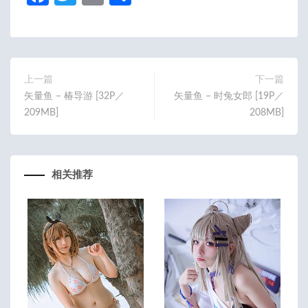
ce
w
m
享
b
itt
ail
o
er
o
上一篇
下一篇
矢量鱼 – 椿导游 [32P／
矢量鱼 – 时兔女郎 [19P／
k
209MB]
208MB]
相关推荐