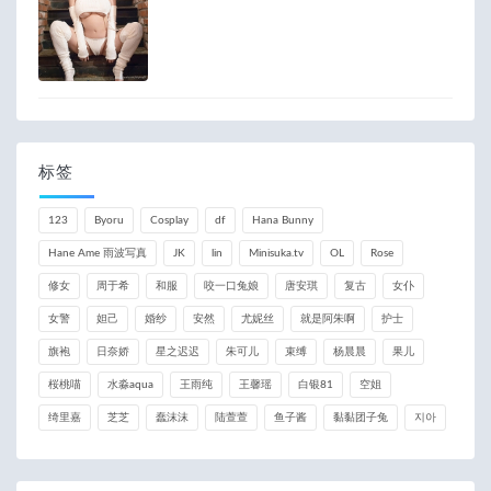
标签
123
Byoru
Cosplay
df
Hana Bunny
Hane Ame 雨波写真
JK
lin
Minisuka.tv
OL
Rose
修女
周于希
和服
咬一口兔娘
唐安琪
复古
女仆
女警
妲己
婚纱
安然
尤妮丝
就是阿朱啊
护士
旗袍
日奈娇
星之迟迟
朱可儿
束缚
杨晨晨
果儿
桜桃喵
水淼aqua
王雨纯
王馨瑶
白银81
空姐
绮里嘉
芝芝
蠢沫沫
陆萱萱
鱼子酱
黏黏团子兔
지아