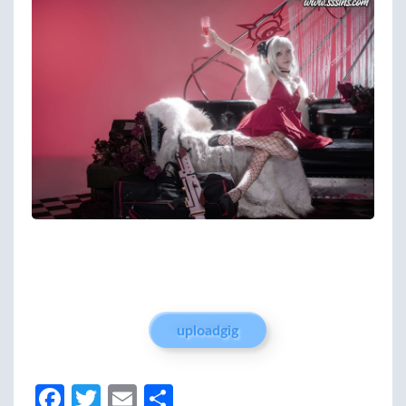
uploadgig
Fa
T
E
分