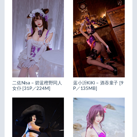
二佐Nisa – 碧蓝樫野同人
蓝小沂KiKi – 酒吞童子 [9
女仆 [31P／224M]
P／135MB]