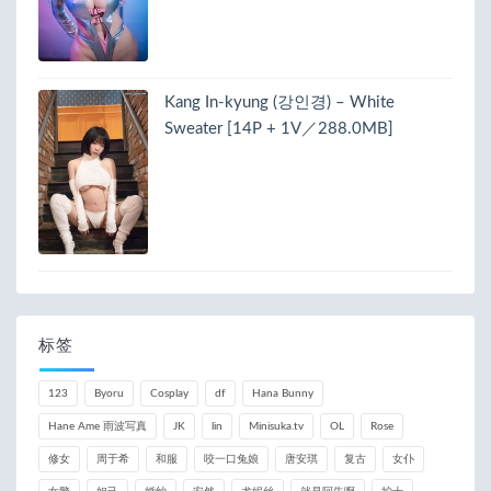
Kang In-kyung (강인경) – White
Sweater [14P + 1V／288.0MB]
标签
123
Byoru
Cosplay
df
Hana Bunny
Hane Ame 雨波写真
JK
lin
Minisuka.tv
OL
Rose
修女
周于希
和服
咬一口兔娘
唐安琪
复古
女仆