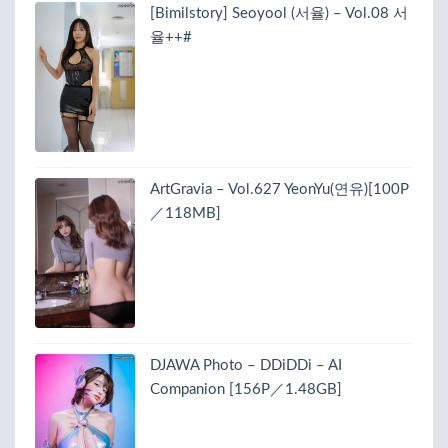
[Bimilstory] Seoyool (서율) – Vol.08 서
율++#
ArtGravia – Vol.627 YeonYu(연유)[100P
／118MB]
DJAWA Photo – DDiDDi – AI
Companion [156P／1.48GB]