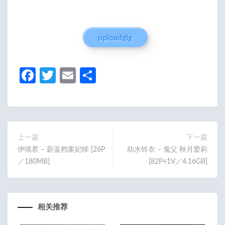
uploadgig
Fa
T
E
分
ce
w
m
享
b
itt
ail
o
er
o
上一篇
下一篇
伊喵君 – 蔚蓝档案妃咲 [26P
幼水铃衣 – 鬼父 秋月爱莉
k
／180MB]
[82P+1V／4.16GB]
相关推荐