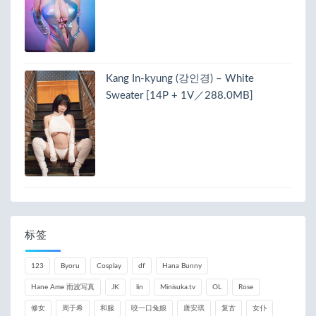
Kang In-kyung (강인경) – White
Sweater [14P + 1V／288.0MB]
标签
123
Byoru
Cosplay
df
Hana Bunny
Hane Ame 雨波写真
JK
lin
Minisuka.tv
OL
Rose
修女
周于希
和服
咬一口兔娘
唐安琪
复古
女仆