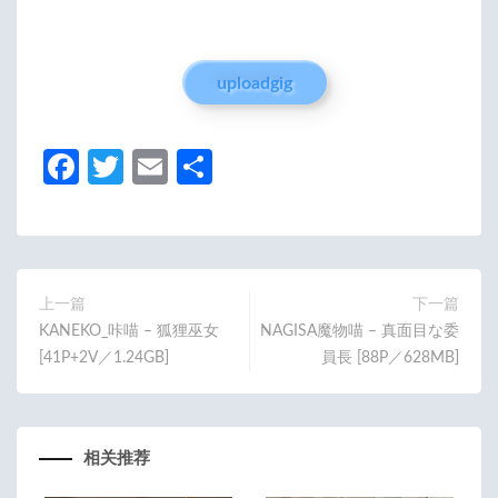
uploadgig
Fa
T
E
分
ce
w
m
享
b
itt
ail
o
er
o
上一篇
下一篇
KANEKO_咔喵 – 狐狸巫女
NAGISA魔物喵 – 真面目な委
k
[41P+2V／1.24GB]
員長 [88P／628MB]
相关推荐