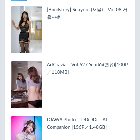
[Bimilstory] Seoyool (서율) – Vol.08 서
율++#
ArtGravia – Vol.627 YeonYu(연유)[100P
／118MB]
DJAWA Photo – DDiDDi – AI
Companion [156P／1.48GB]