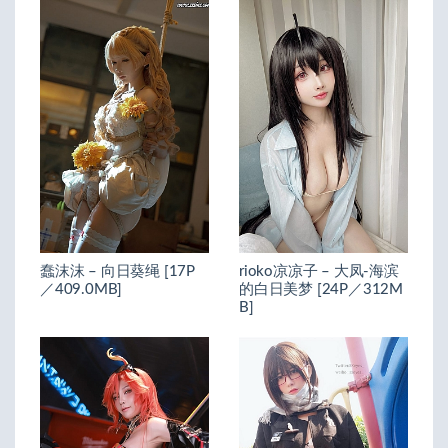
蠢沫沫 – 向日葵绳 [17P
rioko凉凉子 – 大凤-海滨
／409.0MB]
的白日美梦 [24P／312M
B]