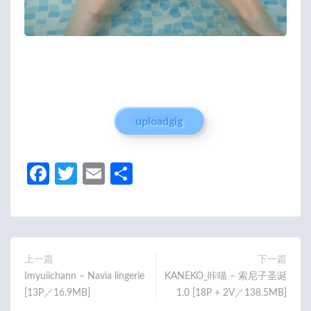
uploadgig
Fa
T
E
分
ce
w
m
享
b
itt
ail
o
er
o
上一篇
下一篇
Imyuiichann – Navia lingerie
KANEKO_咔喵 – 索尼子圣诞
k
[13P／16.9MB]
1.0 [18P + 2V／138.5MB]