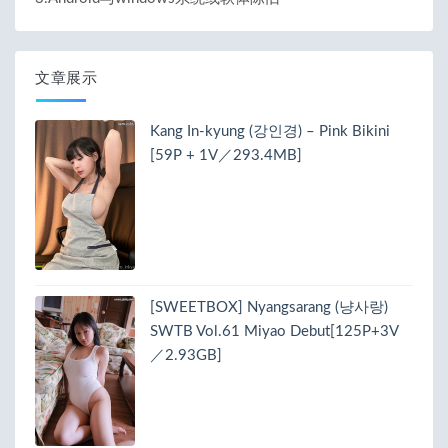
文章展示
Kang In-kyung (강인경) – Pink Bikini
[59P + 1V／293.4MB]
[SWEETBOX] Nyangsarang (냥사랑)
SWTB Vol.61 Miyao Debut[125P+3V
／2.93GB]