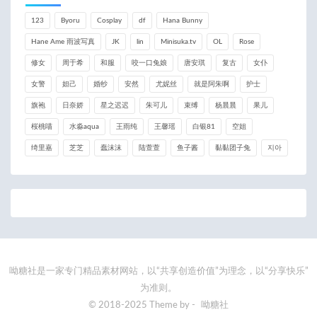
123
Byoru
Cosplay
df
Hana Bunny
Hane Ame 雨波写真
JK
lin
Minisuka.tv
OL
Rose
修女
周于希
和服
咬一口兔娘
唐安琪
复古
女仆
女警
妲己
婚纱
安然
尤妮丝
就是阿朱啊
护士
旗袍
日奈娇
星之迟迟
朱可儿
束缚
杨晨晨
果儿
桜桃喵
水淼aqua
王雨纯
王馨瑶
白银81
空姐
绮里嘉
芝芝
蠢沫沫
陆萱萱
鱼子酱
黏黏团子兔
지아
呦糖社是一家专门精品素材网站，以“共享创造价值”为理念，以“分享快乐”
为准则。
© 2018-2025 Theme by -
呦糖社