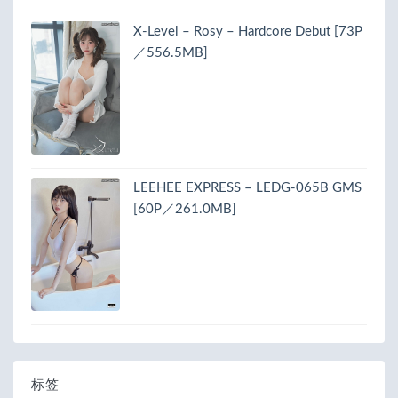
X-Level – Rosy – Hardcore Debut [73P
／556.5MB]
LEEHEE EXPRESS – LEDG-065B GMS
[60P／261.0MB]
标签