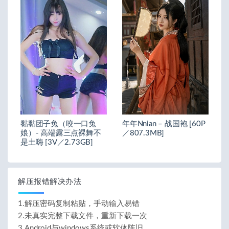
黏黏团子兔（咬一口兔
年年Nnian – 战国袍 [60P
娘）- 高端露三点裸舞不
／807.3MB]
是土嗨 [3V／2.73GB]
解压报错解决办法
1.解压密码复制粘贴，手动输入易错
2.未真实完整下载文件，重新下载一次
3.Android与windows系统或软体陈旧