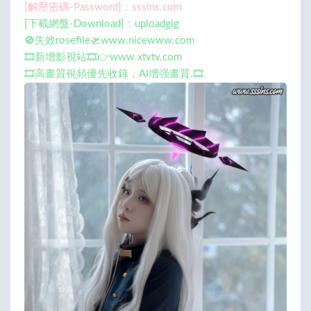
[解壓密碼-Password]：sssins.com
[下載網盤-Download]：uploadgig
🚫失效rosefile🛫www.nicewww.com
🎞️新增影視站🎞️👉www.xtvtv.com
🎞️高畫質視頻優先收錄，AI增强畫質.🎞️