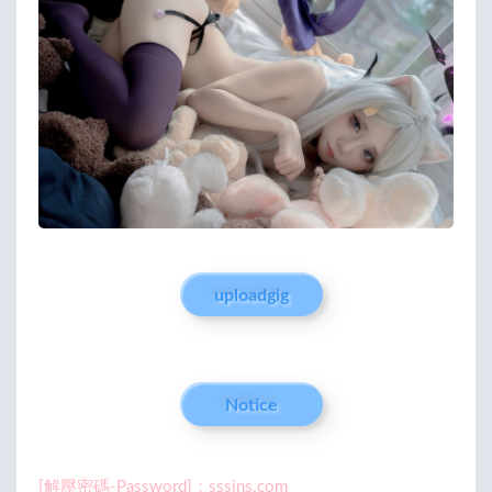
uploadgig
Notice
[解壓密碼-Password]：sssins.com