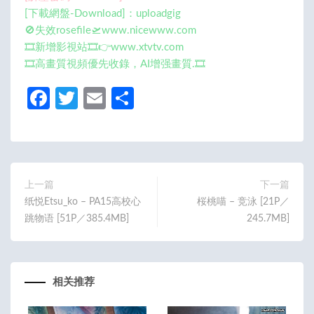
[下載網盤-Download]：uploadgig
🚫失效rosefile🛫www.nicewww.com
🎞️新增影視站🎞️👉www.xtvtv.com
🎞️高畫質視頻優先收錄，AI增强畫質.🎞️
Fa
T
E
分
ce
w
m
享
b
itt
ail
o
er
o
上一篇
下一篇
纸悦Etsu_ko – PA15高校心
桜桃喵 – 竞泳 [21P／
k
跳物语 [51P／385.4MB]
245.7MB]
相关推荐