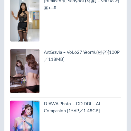
[Bimilstory] Seoyool (서율) – Vol.08 서
율++#
ArtGravia – Vol.627 YeonYu(연유)[100P
／118MB]
DJAWA Photo – DDiDDi – AI
Companion [156P／1.48GB]