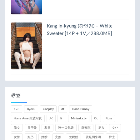
Kang In-kyung (강인경) – White
Sweater [14P + 1V／288.0MB]
标签
123
Byoru
Cosplay
df
Hana Bunny
Hane Ame 雨波写真
JK
lin
Minisuka.tv
OL
Rose
修女
周于希
和服
咬一口兔娘
唐安琪
复古
女仆
女警
妲己
婚纱
安然
尤妮丝
就是阿朱啊
护士