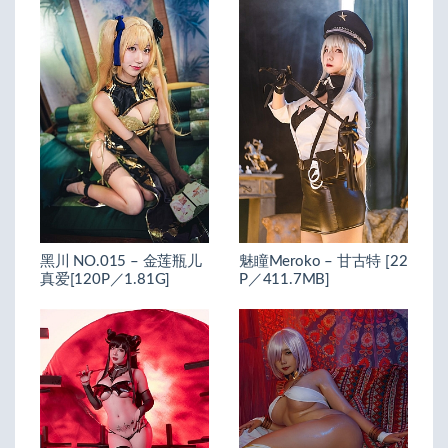
黑川 NO.015 – 金莲瓶儿
魅瞳Meroko – 甘古特 [22
真爱[120P／1.81G]
P／411.7MB]