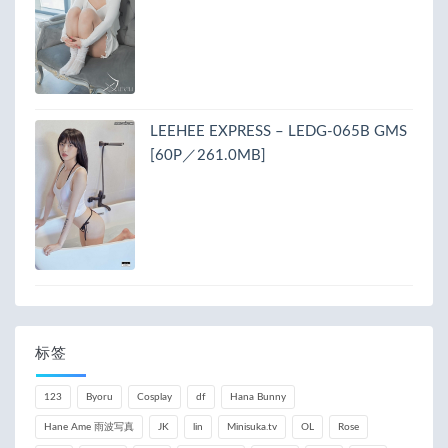
LEEHEE EXPRESS – LEDG-065B GMS
[60P／261.0MB]
标签
123
Byoru
Cosplay
df
Hana Bunny
Hane Ame 雨波写真
JK
lin
Minisuka.tv
OL
Rose