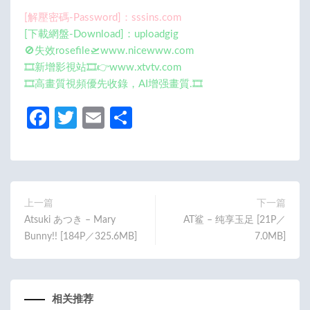
[解壓密碼-Password]：sssins.com
[下載網盤-Download]：uploadgig
🚫失效rosefile🛫www.nicewww.com
🎞️新增影視站🎞️👉www.xtvtv.com
🎞️高畫質視頻優先收錄，AI增强畫質.🎞️
Fa
T
E
分
ce
w
m
享
b
itt
ail
o
er
o
上一篇
下一篇
Atsuki あつき – Mary
AT鲨 – 纯享玉足 [21P／
k
Bunny!! [184P／325.6MB]
7.0MB]
相关推荐