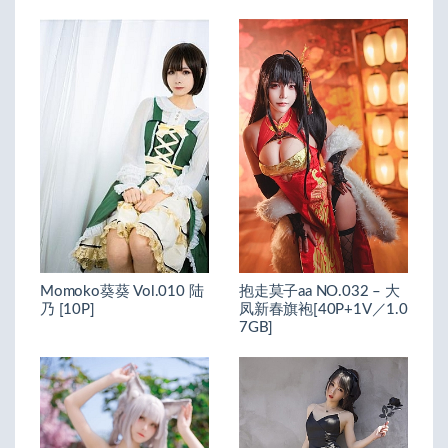
Momoko葵葵 Vol.010 陆
抱走莫子aa NO.032 – 大
乃 [10P]
凤新春旗袍[40P+1V／1.0
7GB]