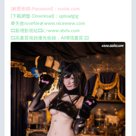
[解壓密碼-Password]：sssins.com
[下載網盤-Download]：uploadgig
🚫失效rosefile🛫www.nicewww.com
🎞️新增影視站🎞️👉www.xtvtv.com
🎞️高畫質視頻優先收錄，AI增强畫質.🎞️