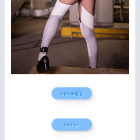
uploadgig
Notice