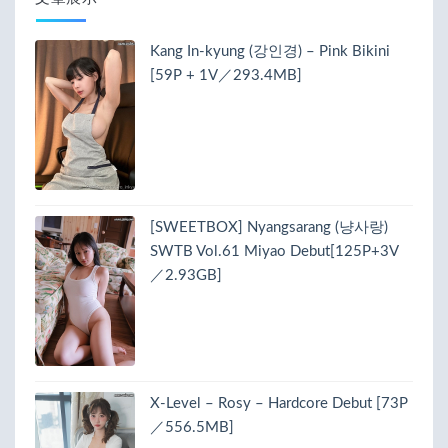
Kang In-kyung (강인경) – Pink Bikini
[59P + 1V／293.4MB]
[SWEETBOX] Nyangsarang (냥사랑)
SWTB Vol.61 Miyao Debut[125P+3V
／2.93GB]
X-Level – Rosy – Hardcore Debut [73P
／556.5MB]