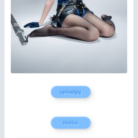
uploadgig
Notice