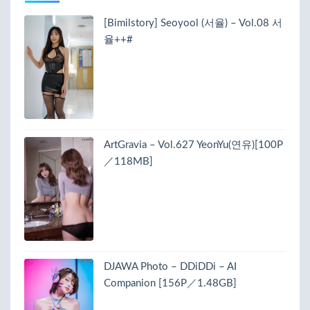
[Bimilstory] Seoyool (서율) – Vol.08 서
율++#
ArtGravia – Vol.627 YeonYu(연유)[100P
／118MB]
DJAWA Photo – DDiDDi – AI
Companion [156P／1.48GB]