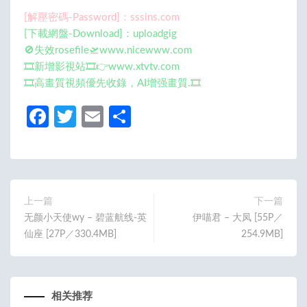
[解壓密碼-Password]：sssins.com
[下載網盤-Download]：uploadgig
🚫失效rosefile🛫www.nicewww.com
🎞️新增影視站🎞️👉www.xtvtv.com
🎞️高畫質視頻優先收錄，AI增强畫質.🎞️
Fa
T
E
分
ce
w
m
享
b
itt
ail
o
er
o
上一篇
下一篇
无颜小天使wy – 碧蓝航线-英
伊喵君 – 大凤 [55P／
k
仙座 [27P／330.4MB]
254.9MB]
相关推荐