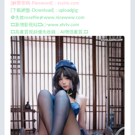
[解壓密碼-Password]：sssins.com
[下載網盤-Download]：uploadgig
🚫失效rosefile🛫www.nicewww.com
🎞️新增影視站🎞️👉www.xtvtv.com
🎞️高畫質視頻優先收錄，AI增强畫質.🎞️