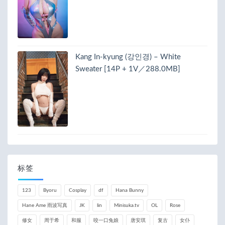
Kang In-kyung (강인경) – White
Sweater [14P + 1V／288.0MB]
标签
123
Byoru
Cosplay
df
Hana Bunny
Hane Ame 雨波写真
JK
lin
Minisuka.tv
OL
Rose
修女
周于希
和服
咬一口兔娘
唐安琪
复古
女仆