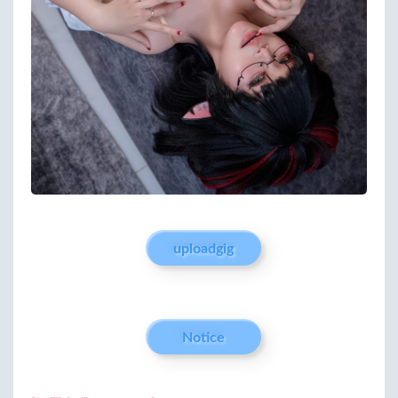
uploadgig
Notice