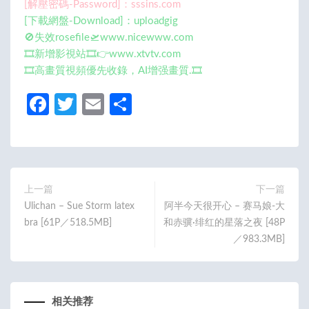
[解壓密碼-Password]：sssins.com
[下載網盤-Download]：uploadgig
🚫失效rosefile🛫www.nicewww.com
🎞️新增影視站🎞️👉www.xtvtv.com
🎞️高畫質視頻優先收錄，AI增强畫質.🎞️
Fa
T
E
分
ce
w
m
享
b
itt
ail
o
er
o
上一篇
下一篇
Ulichan – Sue Storm latex
阿半今天很开心 – 赛马娘-大
k
bra [61P／518.5MB]
和赤骥·绯红的星落之夜 [48P
／983.3MB]
相关推荐