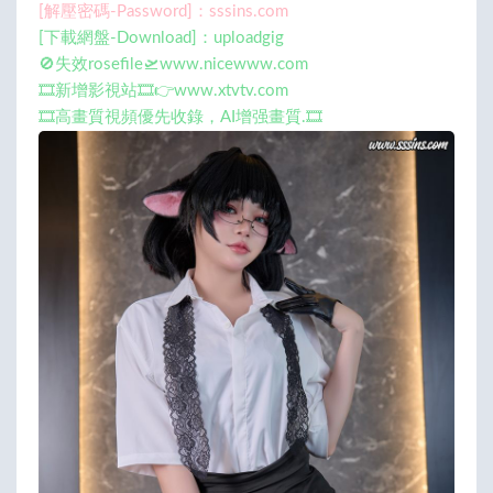
[解壓密碼-Password]：sssins.com
[下載網盤-Download]：uploadgig
🚫失效rosefile🛫www.nicewww.com
🎞️新增影視站🎞️👉www.xtvtv.com
🎞️高畫質視頻優先收錄，AI增强畫質.🎞️