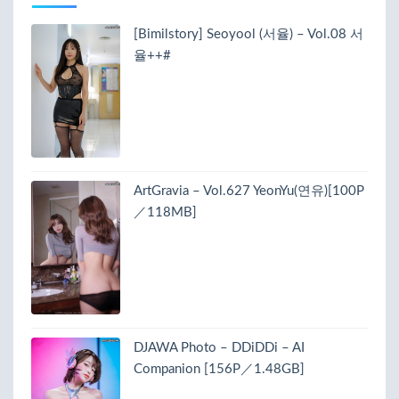
[Bimilstory] Seoyool (서율) – Vol.08 서
율++#
ArtGravia – Vol.627 YeonYu(연유)[100P
／118MB]
DJAWA Photo – DDiDDi – AI
Companion [156P／1.48GB]