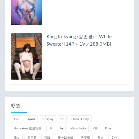
Kang In-kyung (강인경) – White
Sweater [14P + 1V／288.0MB]
标签
123
Byoru
Cosplay
df
Hana Bunny
Hane Ame 雨波写真
JK
lin
Minisuka.tv
OL
Rose
修女
周于希
和服
咬一口兔娘
唐安琪
复古
女仆