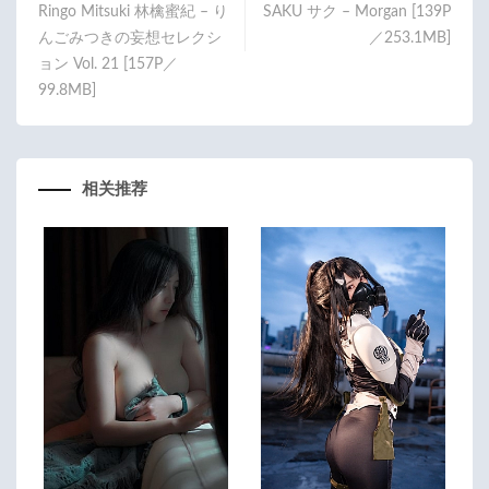
Ringo Mitsuki 林檎蜜紀 – り
SAKU サク – Morgan [139P
k
んごみつきの妄想セレクシ
／253.1MB]
ョン Vol. 21 [157P／
99.8MB]
相关推荐