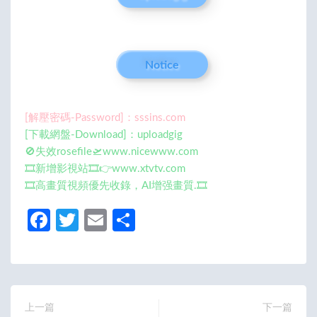
Notice
[解壓密碼-Password]：sssins.com
[下載網盤-Download]：uploadgig
🚫失效rosefile🛫www.nicewww.com
🎞️新增影視站🎞️👉www.xtvtv.com
🎞️高畫質視頻優先收錄，AI增强畫質.🎞️
Fa
T
E
分
ce
w
m
享
b
itt
ail
o
er
o
上一篇
下一篇