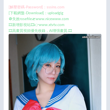
[解壓密碼-Password]：sssins.com
[下載網盤-Download]：uploadgig
🚫失效rosefile🛫www.nicewww.com
🎞️新增影視站🎞️👉www.xtvtv.com
🎞️高畫質視頻優先收錄，AI增强畫質.🎞️