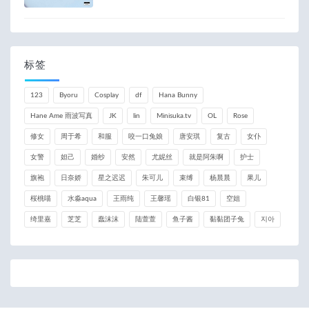
标签
123
Byoru
Cosplay
df
Hana Bunny
Hane Ame 雨波写真
JK
lin
Minisuka.tv
OL
Rose
修女
周于希
和服
咬一口兔娘
唐安琪
复古
女仆
女警
妲己
婚纱
安然
尤妮丝
就是阿朱啊
护士
旗袍
日奈娇
星之迟迟
朱可儿
束缚
杨晨晨
果儿
桜桃喵
水淼aqua
王雨纯
王馨瑶
白银81
空姐
绮里嘉
芝芝
蠢沫沫
陆萱萱
鱼子酱
黏黏团子兔
지아