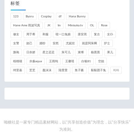
标签
123
Byoru
Cosplay
df
Hana Bunny
Hane Ame 雨波写真
JK
lin
Minisuka.tv
OL
Rose
修女
周于希
和服
咬一口兔娘
唐安琪
复古
女仆
女警
妲己
婚纱
安然
尤妮丝
就是阿朱啊
护士
旗袍
日奈娇
星之迟迟
朱可儿
束缚
杨晨晨
果儿
桜桃喵
水淼aqua
王雨纯
王馨瑶
白银81
空姐
绮里嘉
芝芝
蠢沫沫
陆萱萱
鱼子酱
黏黏团子兔
지아
呦糖社是一家专门精品素材网站，以“共享创造价值”为理念，以“分享快乐”
为准则。