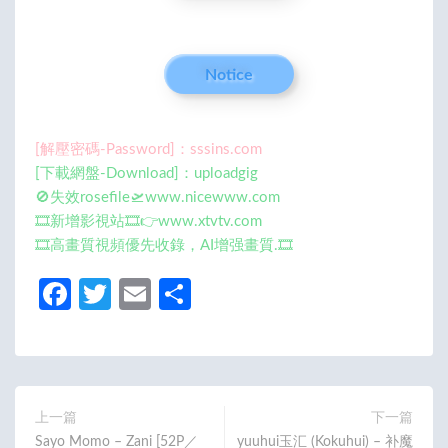
Notice
[解壓密碼-Password]：sssins.com
[下載網盤-Download]：uploadgig
🚫失效rosefile🛫www.nicewww.com
🎞️新增影視站🎞️👉www.xtvtv.com
🎞️高畫質視頻優先收錄，AI增强畫質.🎞️
Fa
T
E
分
ce
w
m
享
b
itt
ail
o
er
o
上一篇
下一篇
Sayo Momo – Zani [52P／
yuuhui玉汇 (Kokuhui) – 补魔