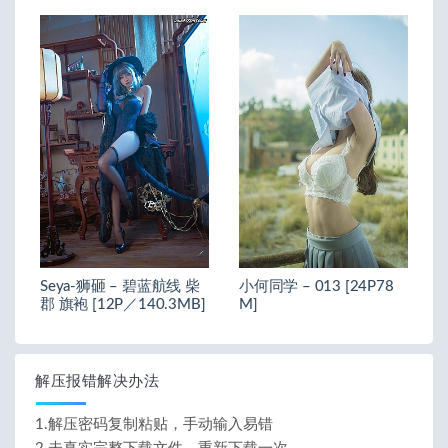
Seya-狮砸 – 碧蓝航线 柴
小何同学 – 013 [24P78
郡 旗袍 [12P／140.3MB]
M]
解压报错解决办法
1.解压密码复制粘贴，手动输入易错