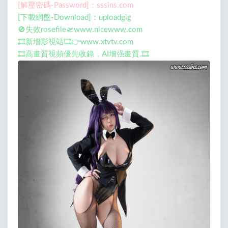
[解壓密碼-Password]：sssins.com
[下載網盤-Download]：uploadgig
🚫失效rosefile🛫www.nicewww.com
🎞️新增影視站🎞️👉www.xtvtv.com
🎞️高畫質視頻優先收錄，AI增强畫質.🎞️