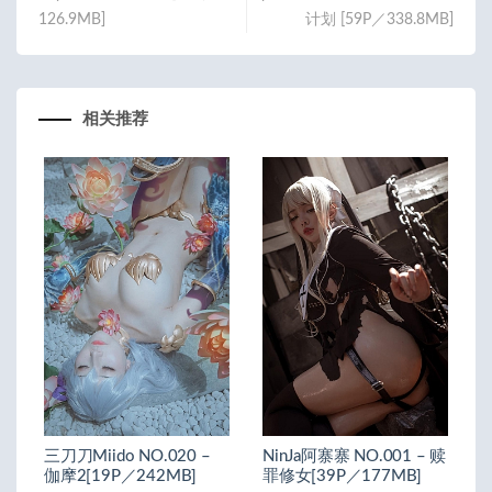
k
126.9MB]
计划 [59P／338.8MB]
相关推荐
三刀刀Miido NO.020 –
NinJa阿寨寨 NO.001 – 赎
伽摩2[19P／242MB]
罪修女[39P／177MB]