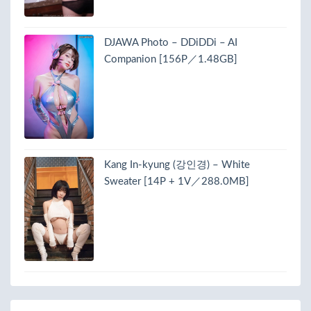
DJAWA Photo – DDiDDi – AI
Companion [156P／1.48GB]
Kang In-kyung (강인경) – White
Sweater [14P + 1V／288.0MB]