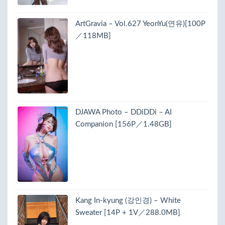
ArtGravia – Vol.627 YeonYu(연유)[100P
／118MB]
DJAWA Photo – DDiDDi – AI
Companion [156P／1.48GB]
Kang In-kyung (강인경) – White
Sweater [14P + 1V／288.0MB]