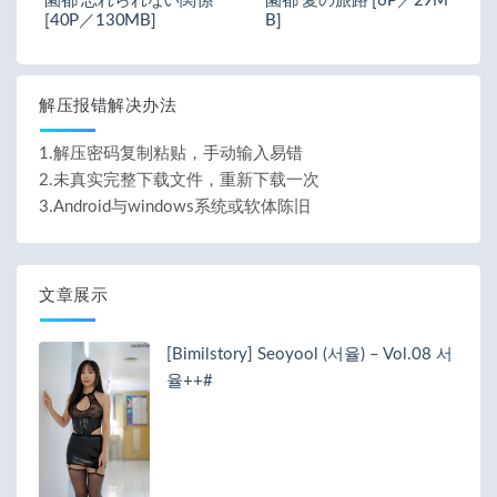
園都 忘れられない関係
園都 愛の旅路 [6P／29M
[40P／130MB]
B]
解压报错解决办法
1.解压密码复制粘贴，手动输入易错
2.未真实完整下载文件，重新下载一次
3.Android与windows系统或软体陈旧
文章展示
[Bimilstory] Seoyool (서율) – Vol.08 서
율++#