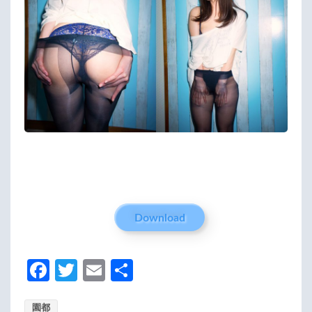
Download
Fa
T
E
分
ce
w
m
享
園都