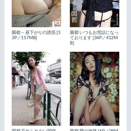
園都 – 昼下がりの誘惑 [3
園都 いつもお世話になっ
3P／157MB]
ております [34P／412M
B]