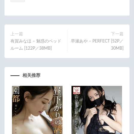
b
itt
ail
o
er
o
k
上一篇
下一篇
有賀みなほ – 魅惑のベッド
早瀬あや – PERFECT [52P／
ルーム [122P／38MB]
30MB]
相关推荐