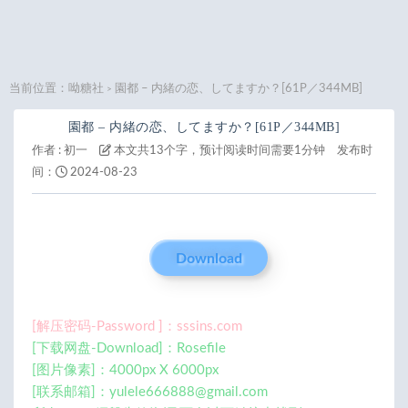
当前位置：
呦糖社
園都 – 内緒の恋、してますか？[61P／344MB]
>
園都 – 内緒の恋、してますか？[61P／344MB]
作者 :
初一
本文共13个字，预计阅读时间需要1分钟
发布时
间：
2024-08-23
Download
[解压密码-Password ]：sssins.com
[下载网盘-Download]：Rosefile
[图片像素]：4000px X 6000px
[联系邮箱]：
yulele666888@gmail.com