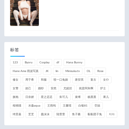
标签
123
Byoru
Cosplay
df
Hana Bunny
Hane Ame 雨波写真
JK
lin
Minisuka.tv
OL
Rose
修女
周于希
和服
咬一口兔娘
唐安琪
复古
女仆
女警
妲己
婚纱
安然
尤妮丝
就是阿朱啊
护士
旗袍
日奈娇
星之迟迟
朱可儿
束缚
杨晨晨
果儿
桜桃喵
水淼aqua
王雨纯
王馨瑶
白银81
空姐
绮里嘉
芝芝
蠢沫沫
陆萱萱
鱼子酱
黏黏团子兔
지아