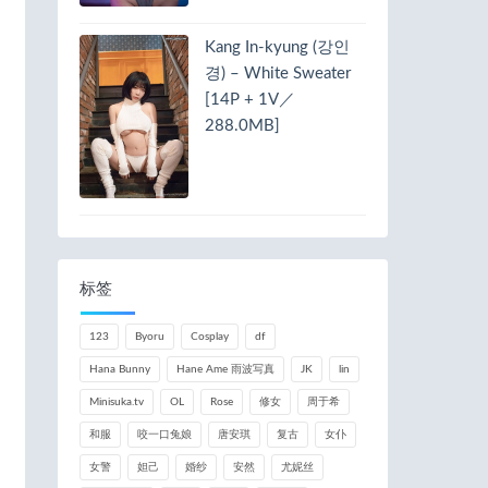
Kang In-kyung (강인
경) – White Sweater
[14P + 1V／
288.0MB]
标签
123
Byoru
Cosplay
df
Hana Bunny
Hane Ame 雨波写真
JK
lin
Minisuka.tv
OL
Rose
修女
周于希
和服
咬一口兔娘
唐安琪
复古
女仆
女警
妲己
婚纱
安然
尤妮丝