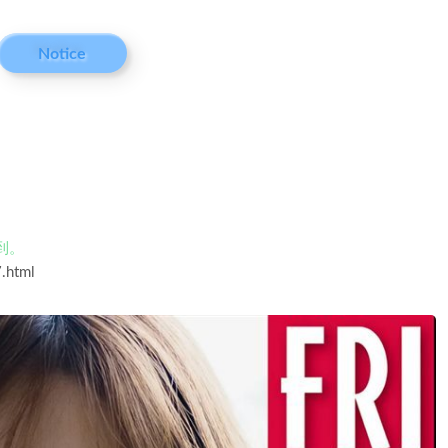
Notice
到。
.html