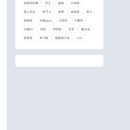
就是阿朱啊
护士
旗袍
日奈娇
星之迟迟
朱可儿
束缚
杨晨晨
果儿
桜桃喵
水淼aqua
王雨纯
王馨瑶
白银81
空姐
绮里嘉
芝芝
蠢沫沫
陆萱萱
鱼子酱
黏黏团子兔
지아