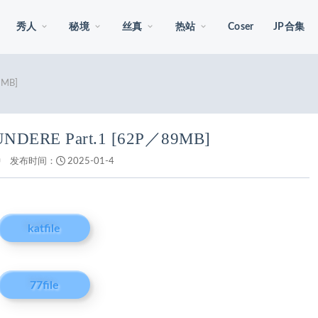
秀人
秘境
丝真
热站
Coser
JP合集
9MB]
DERE Part.1 [62P／89MB]
钟
发布时间：
2025-01-4
katfile
77file