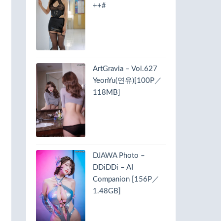
++#
ArtGravia – Vol.627
YeonYu(연유)[100P／
118MB]
DJAWA Photo –
DDiDDi – AI
Companion [156P／
1.48GB]