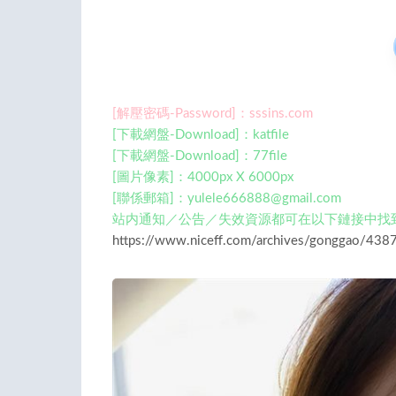
[解壓密碼-Password]：sssins.com
[下載網盤-Download]：katfile
[下載網盤-Download]：77file
[圖片像素]：4000px X 6000px
[聯係郵箱]：
yulele666888@gmail.com
站内通知／公告／失效資源都可在以下鏈接中找
https://www.niceff.com/archives/gonggao/4387