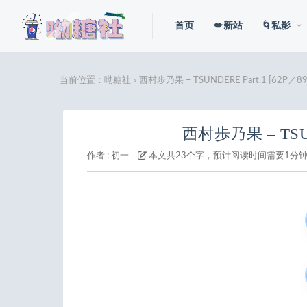
首页
💋新站
🌀私影
当前位置：
呦糖社
西村歩乃果 – TSUNDERE Part.1 [62P／8
>
西村歩乃果 – TSUN
作者 :
初一
本文共23个字，预计阅读时间需要1分