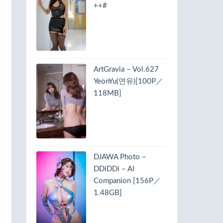
++#
ArtGravia – Vol.627
YeonYu(연유)[100P／
118MB]
DJAWA Photo –
DDiDDi – AI
Companion [156P／
1.48GB]