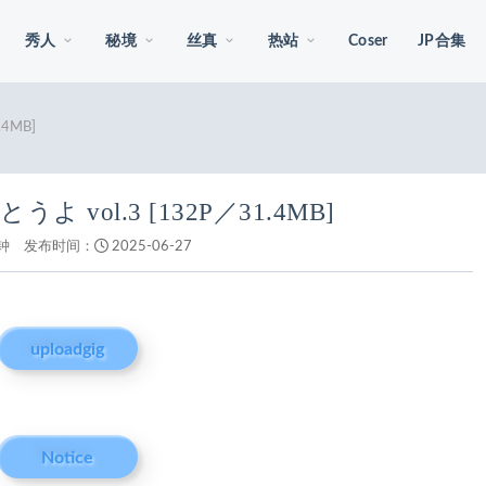
秀人
秘境
丝真
热站
Coser
JP合集
4MB]
よ vol.3 [132P／31.4MB]
钟
发布时间：
2025-06-27
uploadgig
Notice