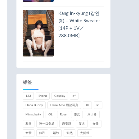
Kang In-kyung (강인
경) – White Sweater
[14P + 1V／
288.0MB]
标签
123
Byoru
Cosplay
df
Hana Bunny
Hane Ame 雨波写真
JK
lin
Minisuka.tv
OL
Rose
修女
周于希
和服
咬一口兔娘
唐安琪
复古
女仆
女警
妲己
婚纱
安然
尤妮丝