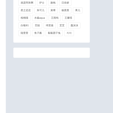
就是阿朱啊
护士
旗袍
日奈娇
星之迟迟
朱可儿
束缚
杨晨晨
果儿
桜桃喵
水淼aqua
王雨纯
王馨瑶
白银81
空姐
绮里嘉
芝芝
蠢沫沫
陆萱萱
鱼子酱
黏黏团子兔
지아