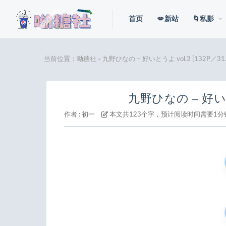
首页
💋新站
🌀私影
当前位置：
呦糖社
九野ひなの – 好いとうよ vol.3 [132P／31.
>
九野ひなの – 好いとう
作者 :
初一
本文共123个字，预计阅读时间需要1分