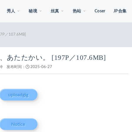
秀人
秘境
丝真
热站
Coser
JP合集
／107.6MB]
あたたかい。 [197P／107.6MB]
钟
发布时间：
2025-06-27
uploadgig
Notice