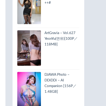
++#
ArtGravia – Vol.627
YeonYu(연유)[100P／
118MB]
DJAWA Photo –
DDiDDi – AI
Companion [156P／
1.48GB]