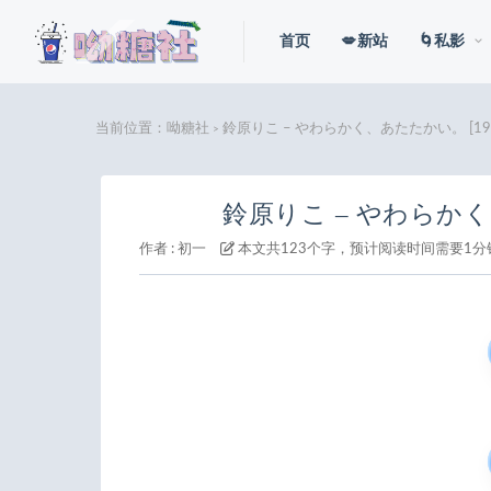
首页
💋新站
🌀私影
当前位置：
呦糖社
鈴原りこ – やわらかく、あたたかい。 [197P
>
鈴原りこ – やわらかく、
作者 :
初一
本文共123个字，预计阅读时间需要1分