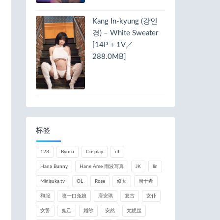
Kang In-kyung (강인
경) – White Sweater
[14P + 1V／
288.0MB]
标签
123
Byoru
Cosplay
df
Hana Bunny
Hane Ame 雨波写真
JK
lin
Minisuka.tv
OL
Rose
修女
周于希
和服
咬一口兔娘
唐安琪
复古
女仆
女警
妲己
婚纱
安然
尤妮丝