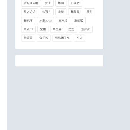
就是阿朱啊
护士
旗袍
日奈娇
星之迟迟
朱可儿
束缚
杨晨晨
果儿
桜桃喵
水淼aqua
王雨纯
王馨瑶
白银81
空姐
绮里嘉
芝芝
蠢沫沫
陆萱萱
鱼子酱
黏黏团子兔
지아