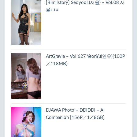
[Bimilstory] Seoyool (서율) – Vol.08 서
율++#
ArtGravia – Vol.627 YeonYu(연유)[100P
／118MB]
DJAWA Photo – DDiDDi – AI
Companion [156P／1.48GB]