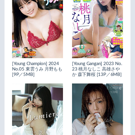
[Young Champion] 2024
[Young Gangan] 2023 No.
No.05 東雲うみ 月野もも
23 桃月なしこ 高雄さや
[9P／5MB]
か 森下舞桜 [13P／6MB]