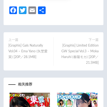
Fa
T
E
分
ce
w
m
享
b
itt
ail
o
er
o
上一篇
下一篇
[Graphis] Gals Naturally
[Graphis] Limited Edition
k
Vol.04 – Ema Yano (矢埜愛
GW Special Vol.3 – Moka
茉) [20P／28.1MB]
Haruhi (春陽モカ) [20P／
21.5MB]
相关推荐