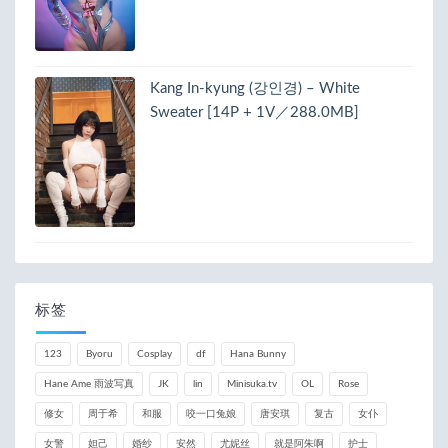
Kang In-kyung (강인경) – White
Sweater [14P + 1V／288.0MB]
标签
123
Byoru
Cosplay
df
Hana Bunny
Hane Ame 雨波写真
JK
lin
Minisuka.tv
OL
Rose
修女
周于希
和服
咬一口兔娘
唐安琪
复古
女仆
女警
妲己
婚纱
安然
尤妮丝
就是阿朱啊
护士