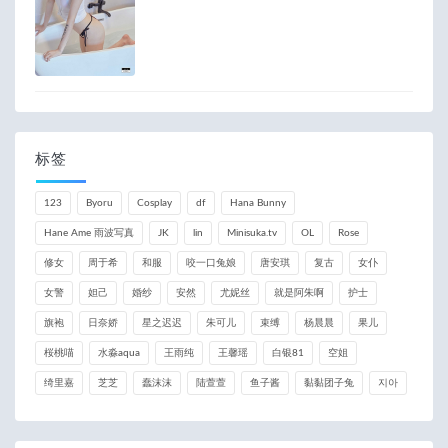
标签
123
Byoru
Cosplay
df
Hana Bunny
Hane Ame 雨波写真
JK
lin
Minisuka.tv
OL
Rose
修女
周于希
和服
咬一口兔娘
唐安琪
复古
女仆
女警
妲己
婚纱
安然
尤妮丝
就是阿朱啊
护士
旗袍
日奈娇
星之迟迟
朱可儿
束缚
杨晨晨
果儿
桜桃喵
水淼aqua
王雨纯
王馨瑶
白银81
空姐
绮里嘉
芝芝
蠢沫沫
陆萱萱
鱼子酱
黏黏团子兔
지아