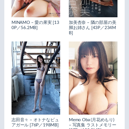
MINAMO – 愛の果実 [13
加美杏奈 – 隣の部屋の美
0P／56.2MB]
脚お姉さん [43P／234M
B]
志田音々 – オトナなピュ
Memo Oba (月花めもり)
アガール [76P／198MB]
– 写真集 ラストメモリー