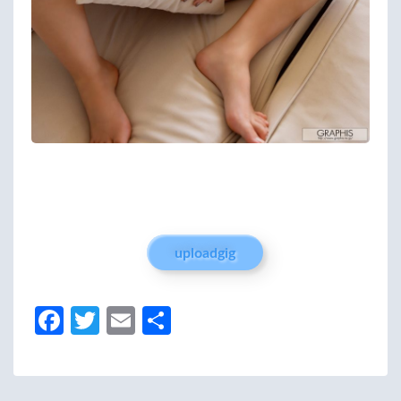
uploadgig
Fa
T
E
分
ce
w
m
享
b
itt
ail