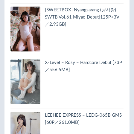
[SWEETBOX] Nyangsarang (냥사랑)
SWTB Vol.61 Miyao Debut[125P+3V
／2.93GB]
X-Level – Rosy – Hardcore Debut [73P
／556.5MB]
LEEHEE EXPRESS – LEDG-065B GMS
[60P／261.0MB]