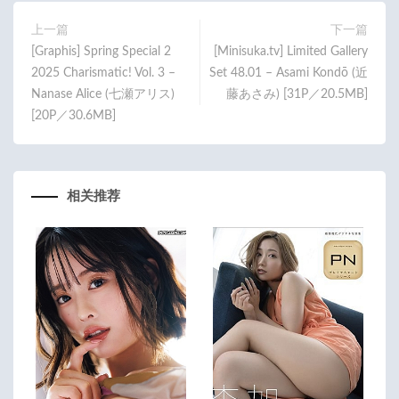
o
er
o
上一篇
下一篇
[Graphis] Spring Special 2
[Minisuka.tv] Limited Gallery
k
2025 Charismatic! Vol. 3 –
Set 48.01 – Asami Kondō (近
Nanase Alice (七瀬アリス)
藤あさみ) [31P／20.5MB]
[20P／30.6MB]
相关推荐