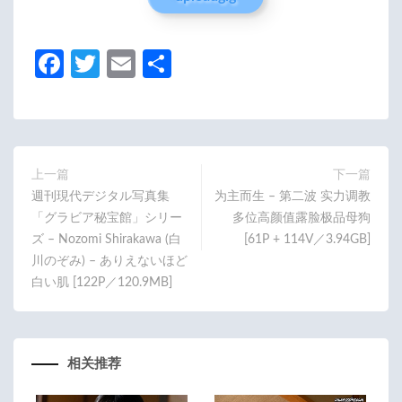
Fa
T
E
分
ce
w
m
享
b
itt
ail
o
er
o
上一篇
下一篇
週刊現代デジタル写真集
为主而生 – 第二波 实力调教
k
「グラビア秘宝館」シリー
多位高颜值露脸极品母狗
ズ – Nozomi Shirakawa (白
[61P + 114V／3.94GB]
川のぞみ) – ありえないほど
白い肌 [122P／120.9MB]
相关推荐