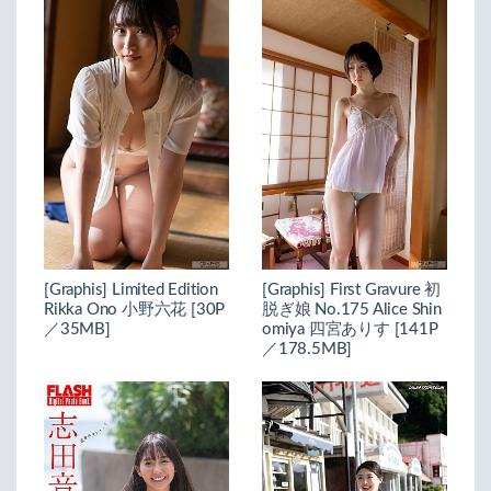
[Graphis] Limited Edition
[Graphis] First Gravure 初
Rikka Ono 小野六花 [30P
脱ぎ娘 No.175 Alice Shin
／35MB]
omiya 四宮ありす [141P
／178.5MB]