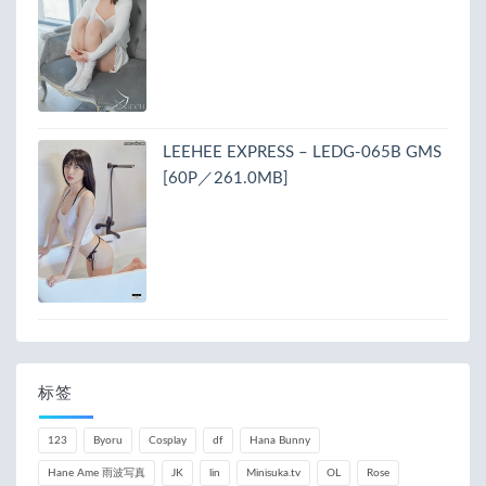
LEEHEE EXPRESS – LEDG-065B GMS
[60P／261.0MB]
标签
123
Byoru
Cosplay
df
Hana Bunny
Hane Ame 雨波写真
JK
lin
Minisuka.tv
OL
Rose