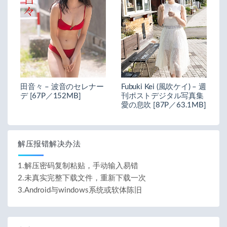
田音々 – 波音のセレナー
Fubuki Kei (風吹ケイ) – 週
デ [67P／152MB]
刊ポストデジタル写真集
愛の息吹 [87P／63.1MB]
解压报错解决办法
1.解压密码复制粘贴，手动输入易错
2.未真实完整下载文件，重新下载一次
3.Android与windows系统或软体陈旧