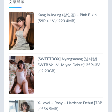
文章展示
Kang In-kyung (강인경) – Pink Bikini
[59P + 1V／293.4MB]
[SWEETBOX] Nyangsarang (냥사랑)
SWTB Vol.61 Miyao Debut[125P+3V
／2.93GB]
X-Level – Rosy – Hardcore Debut [73P
／556.5MB]