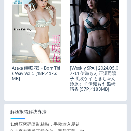
Asaka (亜咲花) – Born Thi
[Weekly SPA!] 2024.05.0
s Way Vol.1 [48P／17.6
7-14 伊織もえ 正源司陽
MB]
子 風吹ケイ ときちゃん
鈴原すず 伊織もえ 熊崎
晴香 [57P／183MB]
解压报错解决办法
1.解压密码复制粘贴，手动输入易错