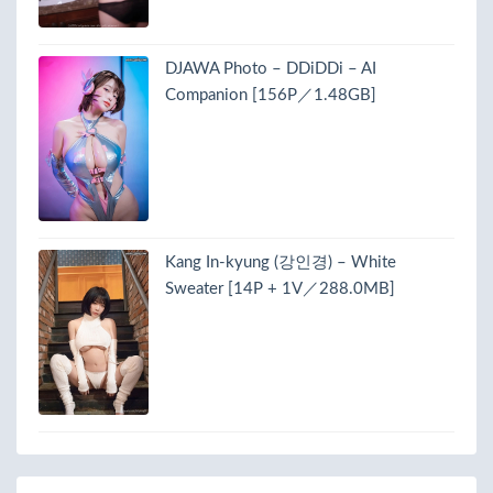
DJAWA Photo – DDiDDi – AI
Companion [156P／1.48GB]
Kang In-kyung (강인경) – White
Sweater [14P + 1V／288.0MB]