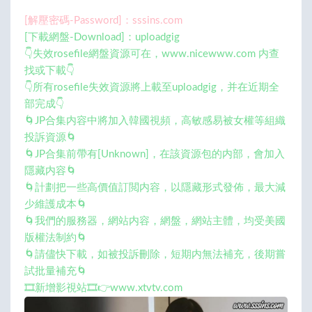
[解壓密碼-Password]：sssins.com
[下載網盤-Download]：uploadgig
👇失效rosefile網盤資源可在，www.nicewww.com 内查
找或下載👇
👇所有rosefile失效資源將上載至uploadgig，并在近期全
部完成👇
🌀JP合集内容中將加入韓國視頻，高敏感易被女權等組織
投訴資源🌀
🌀JP合集前帶有[Unknown]，在該資源包的内部，會加入
隱藏内容🌀
🌀計劃把一些高價值訂閲内容，以隱藏形式發佈，最大減
少維護成本🌀
🌀我們的服務器，網站内容，網盤，網站主體，均受美國
版權法制約🌀
🌀請儘快下載，如被投訴刪除，短期内無法補充，後期嘗
試批量補充🌀
🎞️新增影視站🎞️👉www.xtvtv.com