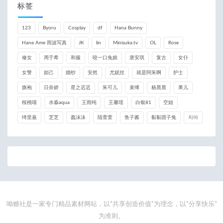
标签
123
Byoru
Cosplay
df
Hana Bunny
Hane Ame 雨波写真
JK
lin
Minisuka.tv
OL
Rose
修女
周于希
和服
咬一口兔娘
唐安琪
复古
女仆
女警
妲己
婚纱
安然
尤妮丝
就是阿朱啊
护士
旗袍
日奈娇
星之迟迟
朱可儿
束缚
杨晨晨
果儿
桜桃喵
水淼aqua
王雨纯
王馨瑶
白银81
空姐
绮里嘉
芝芝
蠢沫沫
陆萱萱
鱼子酱
黏黏团子兔
지아
呦糖社是一家专门精品素材网站，以“共享创造价值”为理念，以“分享快乐”
为准则。