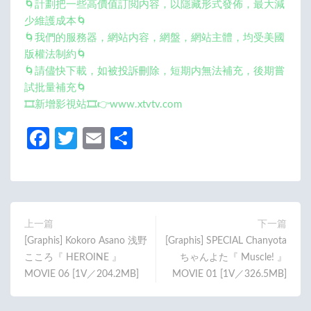
🌀計劃把一些高價值訂閲内容，以隱藏形式發佈，最大減
少維護成本🌀
🌀我們的服務器，網站内容，網盤，網站主體，均受美國
版權法制約🌀
🌀請儘快下載，如被投訴刪除，短期内無法補充，後期嘗
試批量補充🌀
🎞️新增影視站🎞️👉www.xtvtv.com
Fa
T
E
分
ce
w
m
享
b
itt
ail
o
er
o
上一篇
下一篇
[Graphis] Kokoro Asano 浅野
[Graphis] SPECIAL Chanyota
k
こころ『 HEROINE 』
ちゃんよた『 Muscle! 』
MOVIE 06 [1V／204.2MB]
MOVIE 01 [1V／326.5MB]