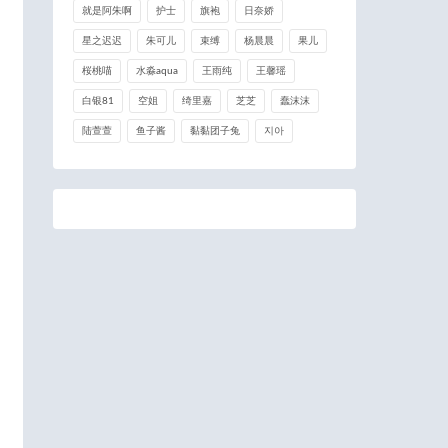
就是阿朱啊
护士
旗袍
日奈娇
星之迟迟
朱可儿
束缚
杨晨晨
果儿
桜桃喵
水淼aqua
王雨纯
王馨瑶
白银81
空姐
绮里嘉
芝芝
蠢沫沫
陆萱萱
鱼子酱
黏黏团子兔
지아