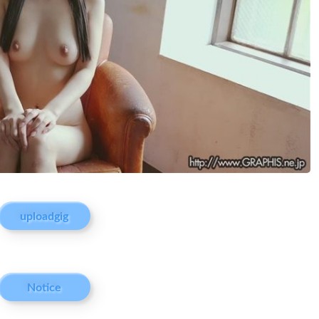
uploadgig
Notice