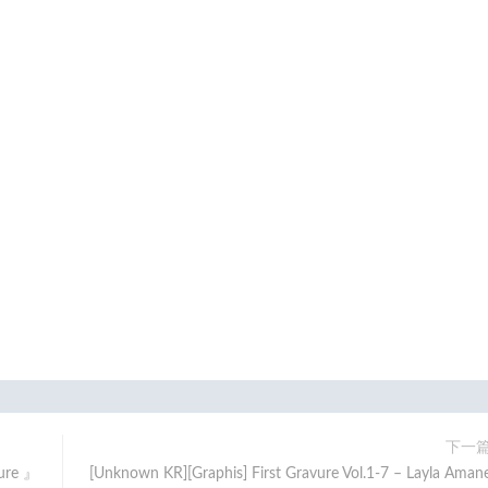
下一
ure 』
[Unknown KR][Graphis] First Gravure Vol.1-7 – Layla Aman