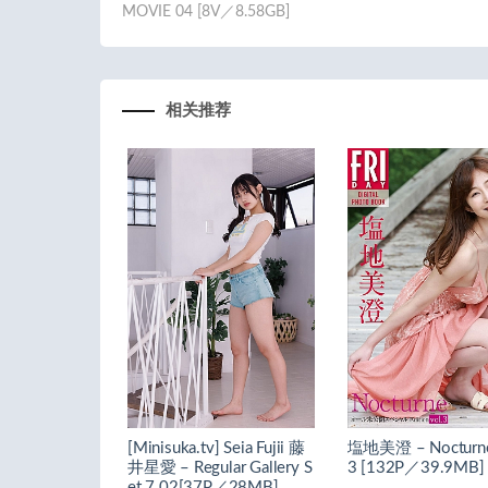
MOVIE 04 [8V／8.58GB]
相关推荐
[Minisuka.tv] Seia Fujii 藤
塩地美澄 – Nocturne
井星愛 – Regular Gallery S
3 [132P／39.9MB]
et 7.02[37P／28MB]