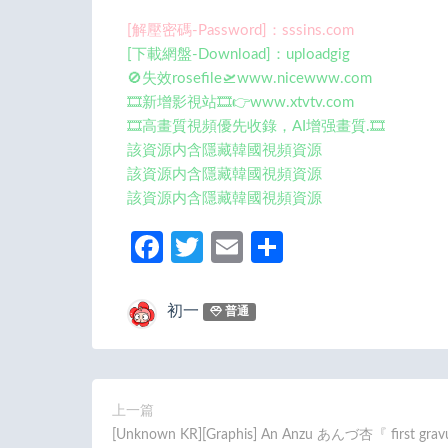
[解壓密碼-Password]：sssins.com
[下載網盤-Download]：uploadgig
🚫失效rosefile🛫www.nicewww.com
🎞️新增影視站🎞️👉www.xtvtv.com
🎞️高畫質視頻優先收錄，AI增强畫質.🎞️
該資源内含隱藏韓國視頻資源
該資源内含隱藏韓國視頻資源
該資源内含隱藏韓國視頻資源
Fa
T
E
分
ce
w
m
享
b
itt
ail
初一
普通
o
er
o
k
上一篇
[Unknown KR][Graphis] An Anzu あんづ杏『 first grav