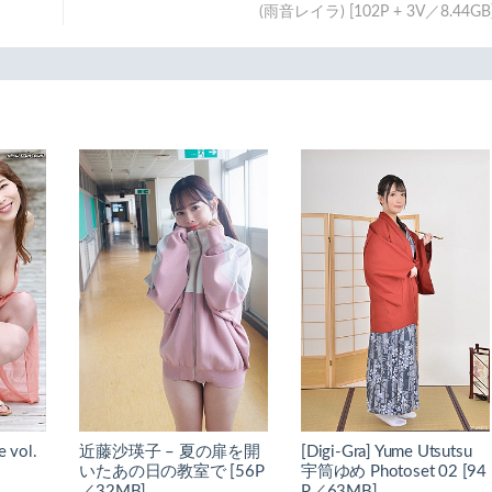
(雨音レイラ) [102P + 3V／8.44GB
 vol.
近藤沙瑛子 – 夏の扉を開
[Digi-Gra] Yume Utsutsu
いたあの日の教室で [56P
宇筒ゆめ Photoset 02 [94
／32MB]
P／63MB]