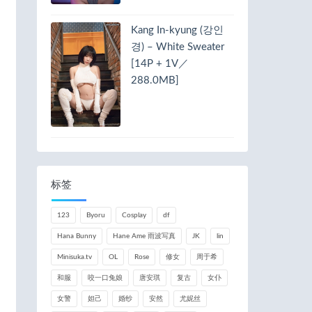
Kang In-kyung (강인
경) – White Sweater
[14P + 1V／
288.0MB]
标签
123
Byoru
Cosplay
df
Hana Bunny
Hane Ame 雨波写真
JK
lin
Minisuka.tv
OL
Rose
修女
周于希
和服
咬一口兔娘
唐安琪
复古
女仆
女警
妲己
婚纱
安然
尤妮丝