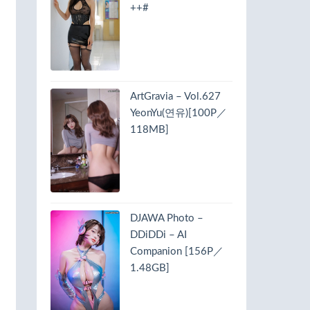
++#
ArtGravia – Vol.627
YeonYu(연유)[100P／
118MB]
DJAWA Photo –
DDiDDi – AI
Companion [156P／
1.48GB]