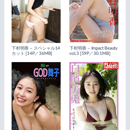
下村明香 – スペシャル14
下村明香 – Impact Beauty
カット [14P／36MB]
vol.3 [59P／30.1MB]