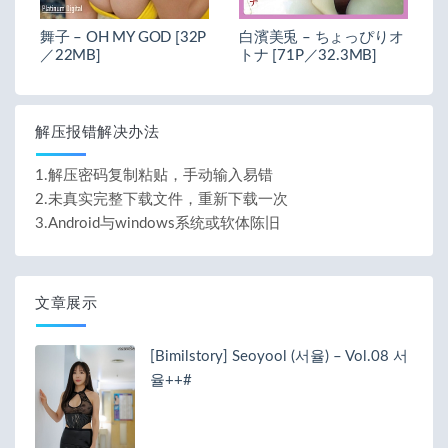
舞子 – OH MY GOD [32P
白濱美兎 – ちょっぴりオ
／22MB]
トナ [71P／32.3MB]
解压报错解决办法
1.解压密码复制粘贴，手动输入易错
2.未真实完整下载文件，重新下载一次
3.Android与windows系统或软体陈旧
文章展示
[Bimilstory] Seoyool (서율) – Vol.08 서
율++#