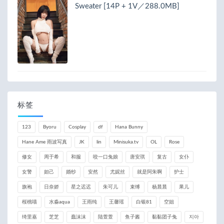
Sweater [14P + 1V／288.0MB]
标签
123
Byoru
Cosplay
df
Hana Bunny
Hane Ame 雨波写真
JK
lin
Minisuka.tv
OL
Rose
修女
周于希
和服
咬一口兔娘
唐安琪
复古
女仆
女警
妲己
婚纱
安然
尤妮丝
就是阿朱啊
护士
旗袍
日奈娇
星之迟迟
朱可儿
束缚
杨晨晨
果儿
桜桃喵
水淼aqua
王雨纯
王馨瑶
白银81
空姐
绮里嘉
芝芝
蠢沫沫
陆萱萱
鱼子酱
黏黏团子兔
지아