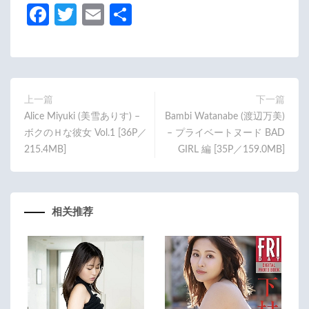
Fa
T
E
分
ce
w
m
享
b
itt
ail
o
er
o
上一篇
下一篇
Alice Miyuki (美雪ありす) –
Bambi Watanabe (渡辺万美)
k
ボクのＨな彼女 Vol.1 [36P／
– プライベートヌード BAD
215.4MB]
GIRL 編 [35P／159.0MB]
相关推荐