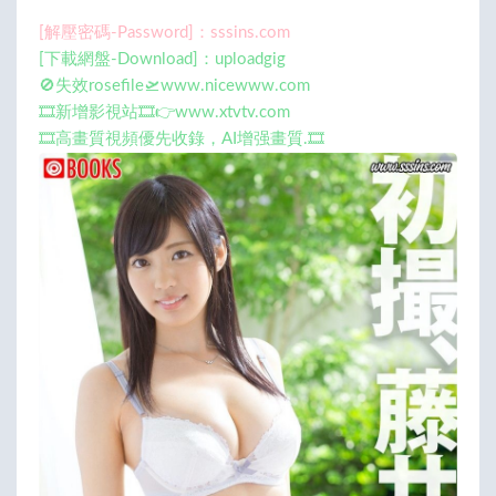
[解壓密碼-Password]：sssins.com
[下載網盤-Download]：uploadgig
🚫失效rosefile🛫www.nicewww.com
🎞️新增影視站🎞️👉www.xtvtv.com
🎞️高畫質視頻優先收錄，AI增强畫質.🎞️