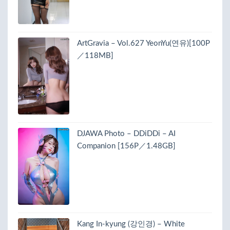
ArtGravia – Vol.627 YeonYu(연유)[100P
／118MB]
DJAWA Photo – DDiDDi – AI
Companion [156P／1.48GB]
Kang In-kyung (강인경) – White