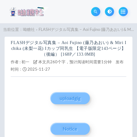
当前位置：
呦糖社
FLASHデジタル写真集 – Aoi Fujino (藤乃あおい) & Miri Ichika (未梨一花) Iカップ同乳生 【電子版限定143ページ】（後編） [168P／133.0MB]
>
FLASHデジタル写真集 – Aoi Fujino (藤乃あおい) & Miri I
chika (未梨一花) Iカップ同乳生 【電子版限定143ページ】
（後編） [168P／133.0MB]
作者 :
初一
本文共260个字，预计阅读时间需要1分钟
发布
时间：
2025-11-27
uploadgig
Notice