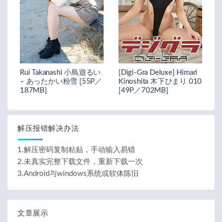
Rui Takanashi 小鳥遊るい
[Digi-Gra Deluxe] Himari
– あったかい粉雪 [55P／
Kinoshita 木下ひまり 010
187MB]
[49P／702MB]
解压报错解决办法
1.解压密码复制粘贴，手动输入易错
2.未真实完整下载文件，重新下载一次
3.Android与windows系统或软体陈旧
文章展示