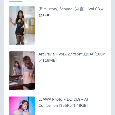
[Bimilstory] Seoyool (서율) – Vol.08 서
율++#
ArtGravia – Vol.627 YeonYu(연유)[100P
／118MB]
DJAWA Photo – DDiDDi – AI
Companion [156P／1.48GB]