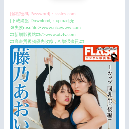
[解壓密碼-Password]：sssins.com
[下載網盤-Download]：uploadgig
🚫失效rosefile🛫www.nicewww.com
🎞️新增影視站🎞️👉www.xtvtv.com
🎞️高畫質視頻優先收錄，AI增强畫質.🎞️