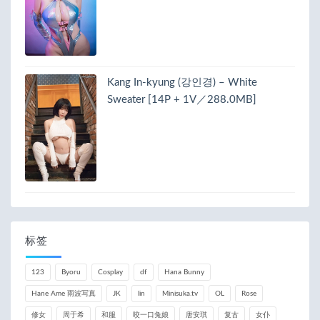
Kang In-kyung (강인경) – White
Sweater [14P + 1V／288.0MB]
标签
123
Byoru
Cosplay
df
Hana Bunny
Hane Ame 雨波写真
JK
lin
Minisuka.tv
OL
Rose
修女
周于希
和服
咬一口兔娘
唐安琪
复古
女仆