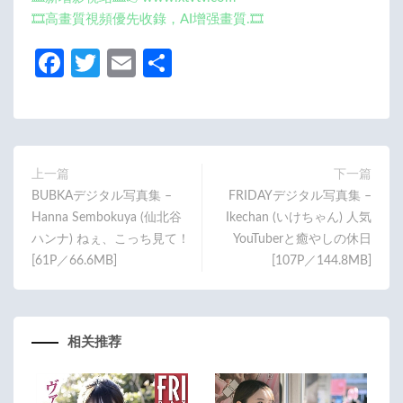
🎞️高畫質視頻優先收錄，AI增强畫質.🎞️
Fa
T
E
分
ce
w
m
享
b
itt
ail
o
er
o
上一篇
下一篇
BUBKAデジタル写真集 –
FRIDAYデジタル写真集 –
k
Hanna Sembokuya (仙北谷
Ikechan (いけちゃん) 人気
ハンナ) ねぇ、こっち見て！
YouTuberと癒やしの休日
[61P／66.6MB]
[107P／144.8MB]
相关推荐