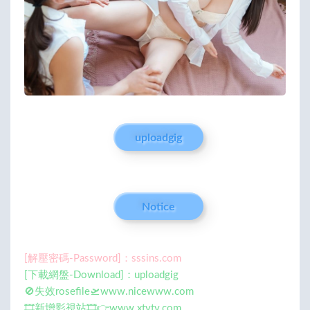
uploadgig
Notice
[解壓密碼-Password]：sssins.com
[下載網盤-Download]：uploadgig
🚫失效rosefile🛫www.nicewww.com
🎞️新增影視站🎞️👉www.xtvtv.com