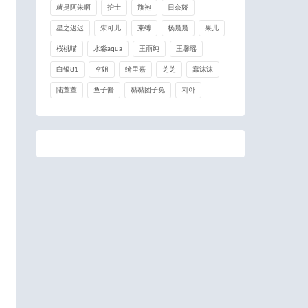
就是阿朱啊
护士
旗袍
日奈娇
星之迟迟
朱可儿
束缚
杨晨晨
果儿
桜桃喵
水淼aqua
王雨纯
王馨瑶
白银81
空姐
绮里嘉
芝芝
蠢沫沫
陆萱萱
鱼子酱
黏黏团子兔
지아