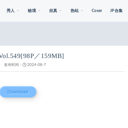
秀人
秘境
丝真
热站
Coser
JP合集
 Vol.549[98P／159MB]
钟
发布时间：
2024-08-7
Download