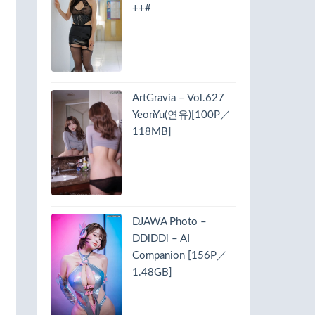
++#
ArtGravia – Vol.627
YeonYu(연유)[100P／
118MB]
DJAWA Photo –
DDiDDi – AI
Companion [156P／
1.48GB]