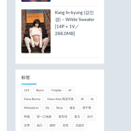
Kang In-kyung (강인
경) – White Sweater
[14P + 1V／
288.0MB]
标签
123
Byoru
Cosplay
df
Hana Bunny
Hane Ame 雨波写真
JK
lin
Minisuka.tv
OL
Rose
修女
周于希
和服
咬一口兔娘
唐安琪
复古
女仆
女警
妲己
婚纱
安然
尤妮丝