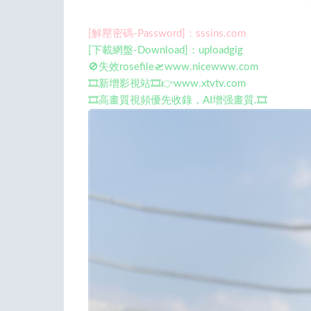
[解壓密碼-Password]：sssins.com
[下載網盤-Download]：uploadgig
🚫失效rosefile🛫www.nicewww.com
🎞️新增影視站🎞️👉www.xtvtv.com
🎞️高畫質視頻優先收錄，AI增强畫質.🎞️