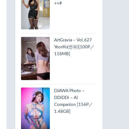
++#
ArtGravia – Vol.627
YeonYu(연유)[100P／
118MB]
DJAWA Photo –
DDiDDi – AI
Companion [156P／
1.48GB]