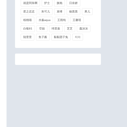
就是阿朱啊
护士
旗袍
日奈娇
星之迟迟
朱可儿
束缚
杨晨晨
果儿
桜桃喵
水淼aqua
王雨纯
王馨瑶
白银81
空姐
绮里嘉
芝芝
蠢沫沫
陆萱萱
鱼子酱
黏黏团子兔
지아