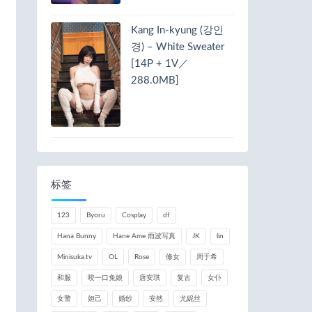
Kang In-kyung (강인
경) – White Sweater
[14P + 1V／
288.0MB]
标签
123
Byoru
Cosplay
df
Hana Bunny
Hane Ame 雨波写真
JK
lin
Minisuka.tv
OL
Rose
修女
周于希
和服
咬一口兔娘
唐安琪
复古
女仆
女警
妲己
婚纱
安然
尤妮丝