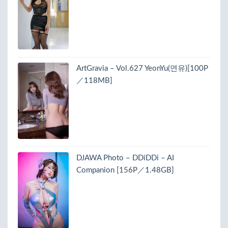
ArtGravia – Vol.627 YeonYu(연유)[100P
／118MB]
DJAWA Photo – DDiDDi – AI
Companion [156P／1.48GB]