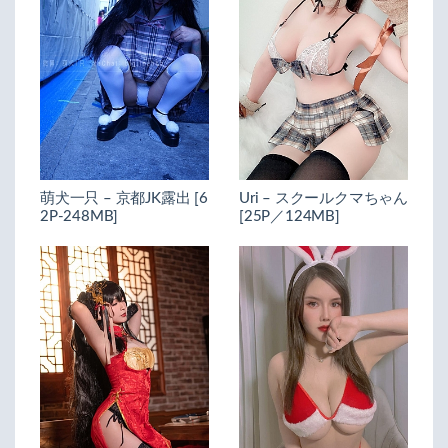
萌犬一只 – 京都JK露出 [6
Uri – スクールクマちゃん
2P-248MB]
[25P／124MB]