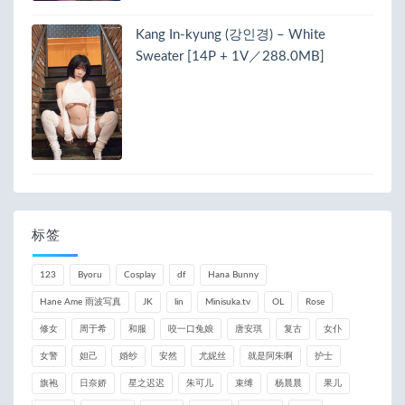
Kang In-kyung (강인경) – White
Sweater [14P + 1V／288.0MB]
标签
123
Byoru
Cosplay
df
Hana Bunny
Hane Ame 雨波写真
JK
lin
Minisuka.tv
OL
Rose
修女
周于希
和服
咬一口兔娘
唐安琪
复古
女仆
女警
妲己
婚纱
安然
尤妮丝
就是阿朱啊
护士
旗袍
日奈娇
星之迟迟
朱可儿
束缚
杨晨晨
果儿