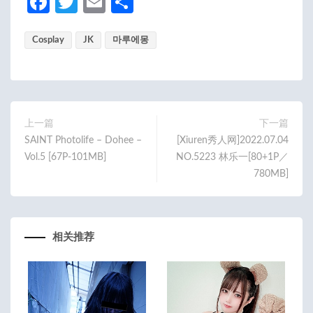
Fa
T
E
分
ce
w
m
享
Cosplay
b
itt
JK
ail
마루에몽
o
er
o
k
上一篇
下一篇
SAINT Photolife – Dohee –
[Xiuren秀人网]2022.07.04
Vol.5 [67P-101MB]
NO.5223 林乐一[80+1P／
780MB]
相关推荐