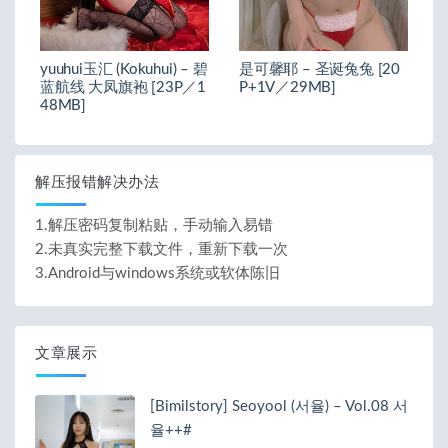
yuuhui玉汇 (Kokuhui) – 碧
是可馨耶 – 圣诞兔兔 [20
蓝航线 大凤旗袍 [23P／1
P+1V／29MB]
48MB]
解压报错解决办法
1.解压密码复制粘贴，手动输入易错
2.未真实完整下载文件，重新下载一次
3.Android与windows系统或软体陈旧
文章展示
[Bimilstory] Seoyool (서율) – Vol.08 서
율++#