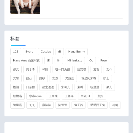
标签
123
Byoru
Cosplay
df
Hana Bunny
Hane Ame 雨波写真
JK
lin
Minisuka.tv
OL
Rose
修女
周于希
和服
咬一口兔娘
唐安琪
复古
女仆
女警
妲己
婚纱
安然
尤妮丝
就是阿朱啊
护士
旗袍
日奈娇
星之迟迟
朱可儿
束缚
杨晨晨
果儿
桜桃喵
水淼aqua
王雨纯
王馨瑶
白银81
空姐
绮里嘉
芝芝
蠢沫沫
陆萱萱
鱼子酱
黏黏团子兔
지아