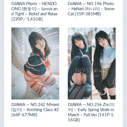
DJAWA Photo – HENDO
DJAWA — NO.196 Photo
ONG (혠둥이) – Loose an
– HaNari (하나리) – Snow
d Tight – Relief and Relax
Cat [35P-385MB]
[220P／1.61GB]
DJAWA — NO.262 Mimmi
DJAWA — NO.256 Zia (지
(밈미) – Knotting Class #2
아) – Early Spring Walk in
[66P-677MB]
March – Full.Ver [141P-1.
16GB]