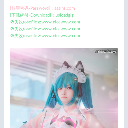
[解壓密碼-Password]：sssins.com
[下載網盤-Download]：uploadgig
🚫失效rosefile🛫www.nicewww.com
🚫失效rosefile🛫www.nicewww.com
🚫失效rosefile🛫www.nicewww.com