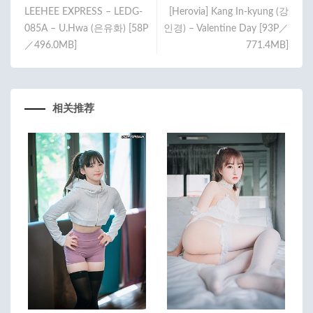
LEEHEE EXPRESS – LEDG-
[Herovia] Kang In-kyung (강
k
085A – U.Hwa (은유화) [58P
인경) – Valentine Day [93P／
／496.0MB]
771.4MB]
相关推荐