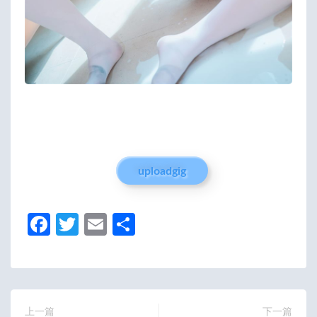
uploadgig
Fa
T
E
分
ce
w
m
享
b
itt
ail
o
er
o
上一篇
下一篇