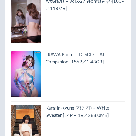
ArtGravia – Vol.627 YeonYu(연유)[100P
／118MB]
DJAWA Photo – DDiDDi – AI
Companion [156P／1.48GB]
Kang In-kyung (강인경) – White
Sweater [14P + 1V／288.0MB]