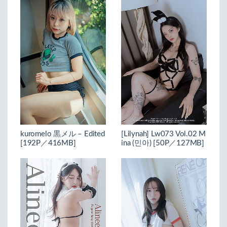
kuromelo 黒メル – Edited
[Lilynah] Lw073 Vol.02 M
[192P／416MB]
ina (민아) [50P／127MB]