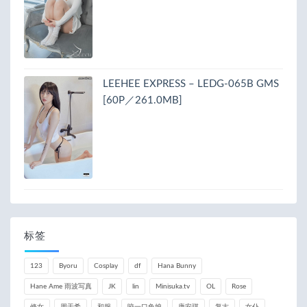
LEEHEE EXPRESS – LEDG-065B GMS
[60P／261.0MB]
标签
123
Byoru
Cosplay
df
Hana Bunny
Hane Ame 雨波写真
JK
lin
Minisuka.tv
OL
Rose