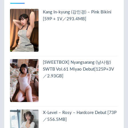
Kang In-kyung (강인경) – Pink Bikini
[59P + 1V／293.4MB]
[SWEETBOX] Nyangsarang (냥사랑)
SWTB Vol.61 Miyao Debut[125P+3V
／2.93GB]
X-Level – Rosy – Hardcore Debut [73P
／556.5MB]