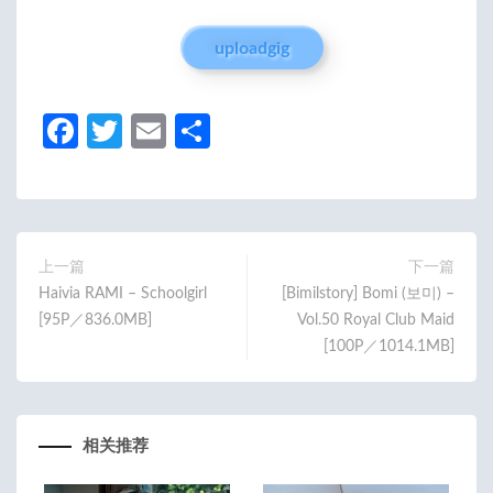
uploadgig
Fa
T
E
分
ce
w
m
享
b
itt
ail
o
er
o
上一篇
下一篇
Haivia RAMI – Schoolgirl
[Bimilstory] Bomi (보미) –
k
[95P／836.0MB]
Vol.50 Royal Club Maid
[100P／1014.1MB]
相关推荐