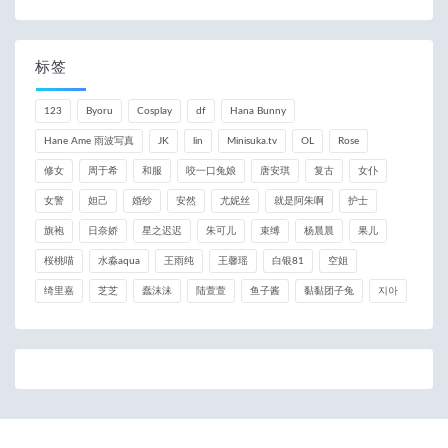
标签
123
Byoru
Cosplay
df
Hana Bunny
Hane Ame 雨波写真
JK
lin
Minisuka.tv
OL
Rose
修女
周于希
和服
咬一口兔娘
唐安琪
复古
女仆
女警
妲己
婚纱
安然
尤妮丝
就是阿朱啊
护士
旗袍
日奈娇
星之迟迟
朱可儿
束缚
杨晨晨
果儿
桜桃喵
水淼aqua
王雨纯
王馨瑶
白银81
空姐
绮里嘉
芝芝
蠢沫沫
陆萱萱
鱼子酱
黏黏团子兔
지아