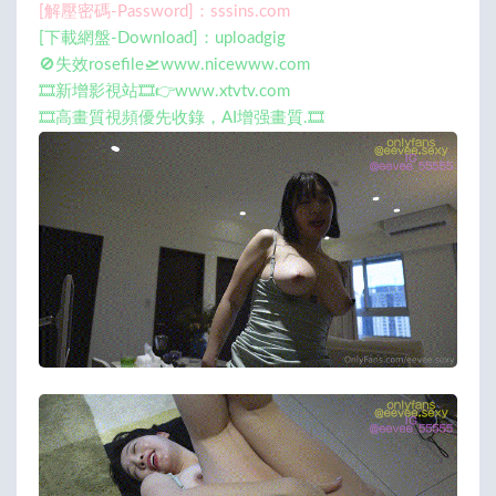
[解壓密碼-Password]：sssins.com
[下載網盤-Download]：uploadgig
🚫失效rosefile🛫www.nicewww.com
🎞️新增影視站🎞️👉www.xtvtv.com
🎞️高畫質視頻優先收錄，AI增强畫質.🎞️