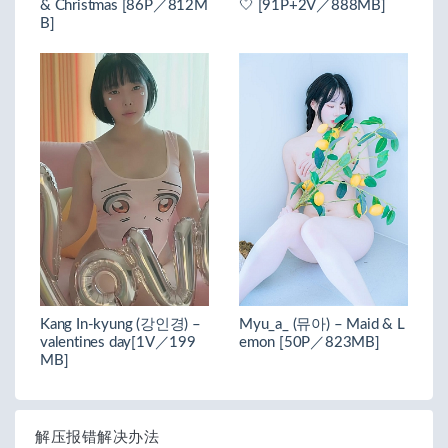
& Christmas [86P／812M
🤍 [91P+2V／888MB]
B]
Kang In-kyung (강인경) –
Myu_a_ (뮤아) – Maid & L
valentines day[1V／199
emon [50P／823MB]
MB]
解压报错解决办法