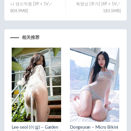
k
니 댄스직캠 [3P + 1V／
독영상 [추가] [4P + 1V／
804.9MB]
183.5MB]
相关推荐
Lee-seol (이설) – Garden
Dongeuran – Micro Bikini