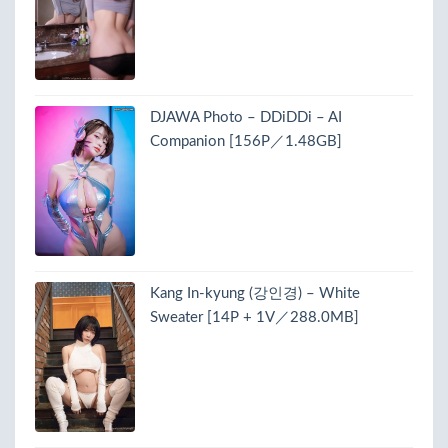
DJAWA Photo – DDiDDi – AI
Companion [156P／1.48GB]
Kang In-kyung (강인경) – White
Sweater [14P + 1V／288.0MB]