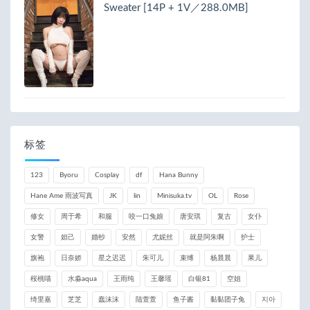
Sweater [14P + 1V／288.0MB]
标签
123
Byoru
Cosplay
df
Hana Bunny
Hane Ame 雨波写真
JK
lin
Minisuka.tv
OL
Rose
修女
周于希
和服
咬一口兔娘
唐安琪
复古
女仆
女警
妲己
婚纱
安然
尤妮丝
就是阿朱啊
护士
旗袍
日奈娇
星之迟迟
朱可儿
束缚
杨晨晨
果儿
桜桃喵
水淼aqua
王雨纯
王馨瑶
白银81
空姐
绮里嘉
芝芝
蠢沫沫
陆萱萱
鱼子酱
黏黏团子兔
지아