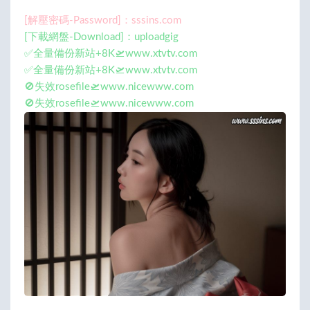
[解壓密碼-Password]：sssins.com
[下載網盤-Download]：uploadgig
✅全量備份新站+8K🛫www.xtvtv.com
✅全量備份新站+8K🛫www.xtvtv.com
🚫失效rosefile🛫www.nicewww.com
🚫失效rosefile🛫www.nicewww.com