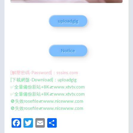
uploadgig
Notice
[解壓密碼-Password]：sssins.com
[下載網盤-Download]：uploadgig
✅全量備份新站+8K🛫www.xtvtv.com
✅全量備份新站+8K🛫www.xtvtv.com
🚫失效rosefile🛫www.nicewww.com
🚫失效rosefile🛫www.nicewww.com
Fa
T
E
分
ce
w
m
享