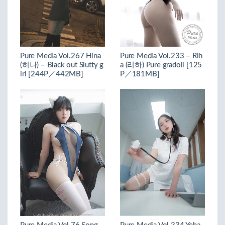
Pure Media Vol.267 Hina
Pure Media Vol.233 – Rih
(히나) – Black out Slutty g
a (리하) Pure gradoll [125
irl [244P／442MB]
P／181MB]