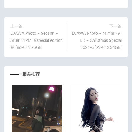
b
itt
ail
o
er
o
上一篇
下一篇
DJAWA Photo – Seoahn –
DJAWA Photo – Mimmi (밈
k
After 11PM 🧬special edition
미) – Christmas Special
🧬 [86P／1.75GB]
2021+S[99P／2.34GB]
相关推荐