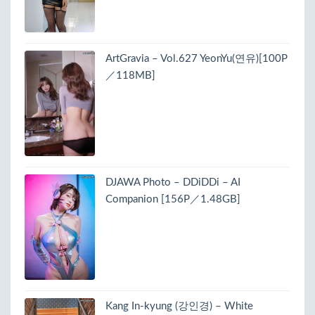
ArtGravia – Vol.627 YeonYu(연유)[100P
／118MB]
DJAWA Photo – DDiDDi – AI
Companion [156P／1.48GB]
Kang In-kyung (강인경) – White