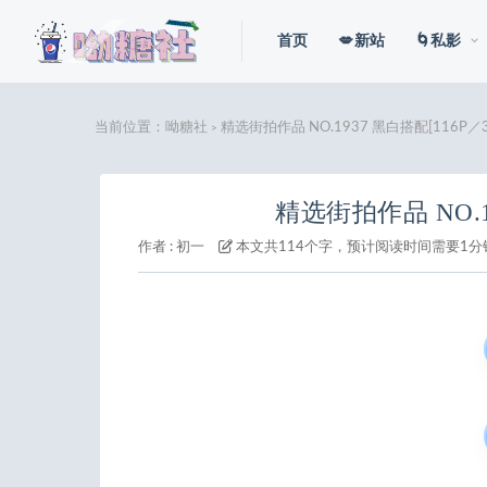
首页
💋新站
🌀私影
当前位置：
呦糖社
精选街拍作品 NO.1937 黑白搭配[116P／3
>
精选街拍作品 NO.1
作者 :
初一
本文共114个字，预计阅读时间需要1分