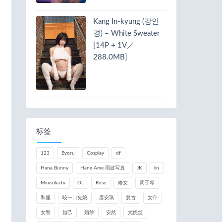
Kang In-kyung (강인
경) – White Sweater
[14P + 1V／
288.0MB]
标签
123
Byoru
Cosplay
df
Hana Bunny
Hane Ame 雨波写真
JK
lin
Minisuka.tv
OL
Rose
修女
周于希
和服
咬一口兔娘
唐安琪
复古
女仆
女警
妲己
婚纱
安然
尤妮丝