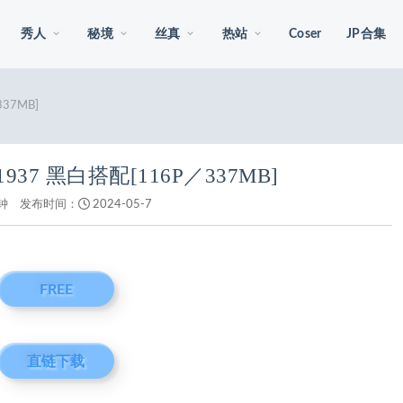
秀人
秘境
丝真
热站
Coser
JP合集
37MB]
937 黑白搭配[116P／337MB]
钟
发布时间：
2024-05-7
FREE
直链下载