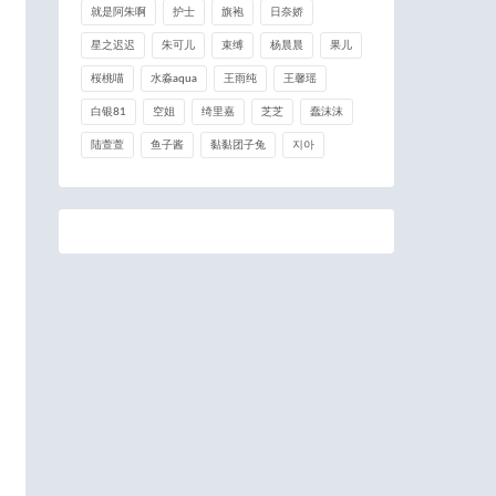
就是阿朱啊
护士
旗袍
日奈娇
星之迟迟
朱可儿
束缚
杨晨晨
果儿
桜桃喵
水淼aqua
王雨纯
王馨瑶
白银81
空姐
绮里嘉
芝芝
蠢沫沫
陆萱萱
鱼子酱
黏黏团子兔
지아