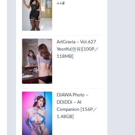
++#
ArtGravia – Vol.627
YeonYu(연유)[100P／
118MB]
DJAWA Photo –
DDiDDi – AI
Companion [156P／
1.48GB]