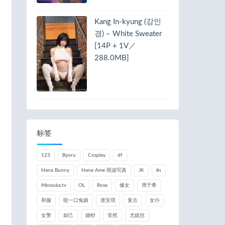
Kang In-kyung (강인
경) – White Sweater
[14P + 1V／
288.0MB]
标签
123
Byoru
Cosplay
df
Hana Bunny
Hane Ame 雨波写真
JK
lin
Minisuka.tv
OL
Rose
修女
周于希
和服
咬一口兔娘
唐安琪
复古
女仆
女警
妲己
婚纱
安然
尤妮丝