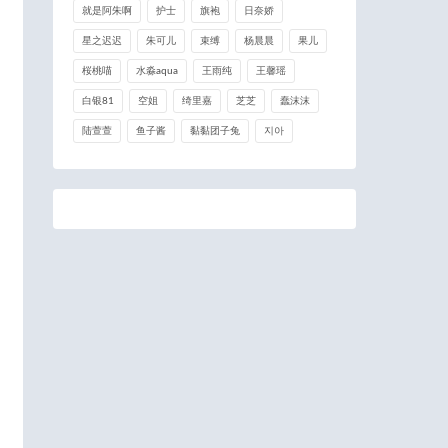
就是阿朱啊
护士
旗袍
日奈娇
星之迟迟
朱可儿
束缚
杨晨晨
果儿
桜桃喵
水淼aqua
王雨纯
王馨瑶
白银81
空姐
绮里嘉
芝芝
蠢沫沫
陆萱萱
鱼子酱
黏黏团子兔
지아