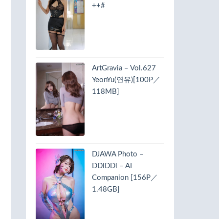
++#
ArtGravia – Vol.627
YeonYu(연유)[100P／
118MB]
DJAWA Photo –
DDiDDi – AI
Companion [156P／
1.48GB]