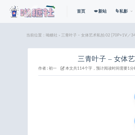
首页
💋新站
🌀私影
当前位置：
呦糖社
三青叶子 – 女体艺术私拍 02 [70P+1V／34
>
三青叶子 – 女体艺术
作者 :
初一
本文共114个字，预计阅读时间需要1分