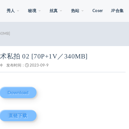
秀人
秘境
丝真
热站
Coser
JP合集
0MB]
私拍 02 [70P+1V／340MB]
钟
发布时间：
2023-09-9
Download
直链下载