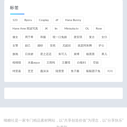
标签
123
Byoru
Cosplay
df
Hana Bunny
Hane Ame 雨波写真
JK
lin
Minisuka.tv
OL
Rose
修女
周于希
和服
咬一口兔娘
唐安琪
复古
女仆
女警
妲己
婚纱
安然
尤妮丝
就是阿朱啊
护士
旗袍
日奈娇
星之迟迟
朱可儿
束缚
杨晨晨
果儿
桜桃喵
水淼aqua
王雨纯
王馨瑶
白银81
空姐
绮里嘉
芝芝
蠢沫沫
陆萱萱
鱼子酱
黏黏团子兔
지아
呦糖社是一家专门精品素材网站，以“共享创造价值”为理念，以“分享快乐”