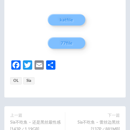
katfile
77file
Fa
T
E
分
ce
w
m
享
OL
b
Sia
itt
ail
o
er
o
k
上一篇
下一篇
Sia不吃鱼 – 还是黑丝最性感
Sia不吃鱼 – 蕾丝边黑丝
[143P／1.19GB]
[137P／881MB]