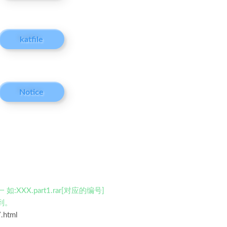
katfile
Notice
X.part1.rar[对应的编号]
到。
.html