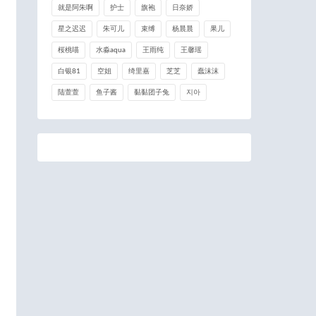
就是阿朱啊
护士
旗袍
日奈娇
星之迟迟
朱可儿
束缚
杨晨晨
果儿
桜桃喵
水淼aqua
王雨纯
王馨瑶
白银81
空姐
绮里嘉
芝芝
蠢沫沫
陆萱萱
鱼子酱
黏黏团子兔
지아