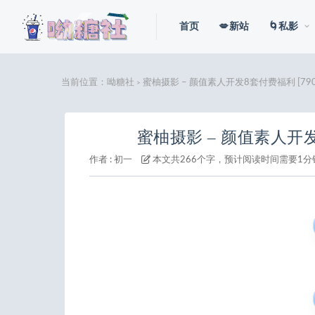
首页
💋新站
🌀私影
当前位置：
呦糖社
蜜柚摄影 – 颜值素人开发8套付费福利 [790P
>
蜜柚摄影 – 颜值素人开发8套
作者 :
初一
本文共266个字，预计阅读时间需要1分