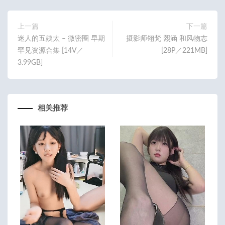
o
er
o
上一篇
下一篇
迷人的五姨太 – 微密圈 早期
摄影师翎梵 熙涵 和风物志
k
罕见资源合集 [14V／
[28P／221MB]
3.99GB]
相关推荐