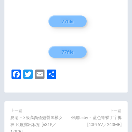
77file
77file
Fa
T
E
分
ce
w
m
享
b
itt
ail
o
er
o
上一篇
下一篇
夏纳 – S级高颜值翘臀国模女
张鑫baby – 蓝色蝴蝶丁字裤
k
神 尺度露出私拍 [631P／
[40P+5V／243MB]