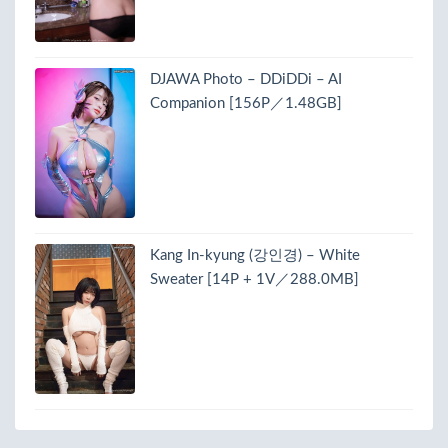
DJAWA Photo – DDiDDi – AI
Companion [156P／1.48GB]
Kang In-kyung (강인경) – White
Sweater [14P + 1V／288.0MB]