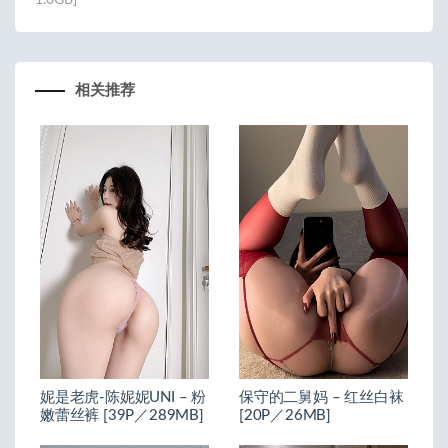
1.0GB]
相关推荐
妮是老虎-陈妮妮UNI – 粉
保守的二舅妈 – 红丝白袜
嫩蕾丝裤 [39P／289MB]
[20P／26MB]