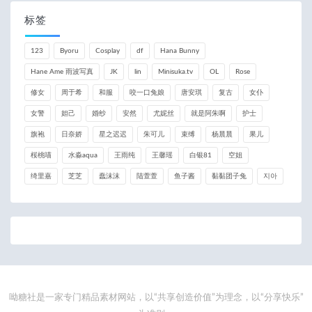
标签
123
Byoru
Cosplay
df
Hana Bunny
Hane Ame 雨波写真
JK
lin
Minisuka.tv
OL
Rose
修女
周于希
和服
咬一口兔娘
唐安琪
复古
女仆
女警
妲己
婚纱
安然
尤妮丝
就是阿朱啊
护士
旗袍
日奈娇
星之迟迟
朱可儿
束缚
杨晨晨
果儿
桜桃喵
水淼aqua
王雨纯
王馨瑶
白银81
空姐
绮里嘉
芝芝
蠢沫沫
陆萱萱
鱼子酱
黏黏团子兔
지아
呦糖社是一家专门精品素材网站，以“共享创造价值”为理念，以“分享快乐”