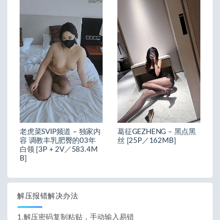
老虎菜SVIP频道 – 独家内
葛征GEZHENG – 黑点黑
容 调教丰乳肥臀的03年
丝 [25P／162MB]
白领 [3P + 2V／583.4M
B]
解压报错解决办法
1.解压密码复制粘贴，手动输入易错