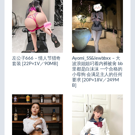
左公子666 – 情人节猎奇
Ayomi_SS&lewbbxx – 大
套装 [22P+1V／90MB]
波浪姐姐叼着内裤被肏 bb
里都是白沫沫 一个合格的
小母狗 会满足主人的任何
要求 [20P+18V／249M
B]