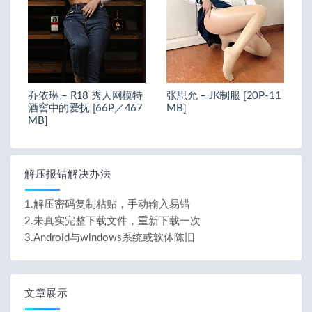
乔依琳 – R18 秀人网模特
张思允 – JK制服 [20P-11
酒窖中的爱抚 [66P／467
MB]
MB]
解压报错解决办法
1.解压密码复制粘贴，手动输入易错
2.未真实完整下载文件，重新下载一次
3.Android与windows系统或软体陈旧
文章展示