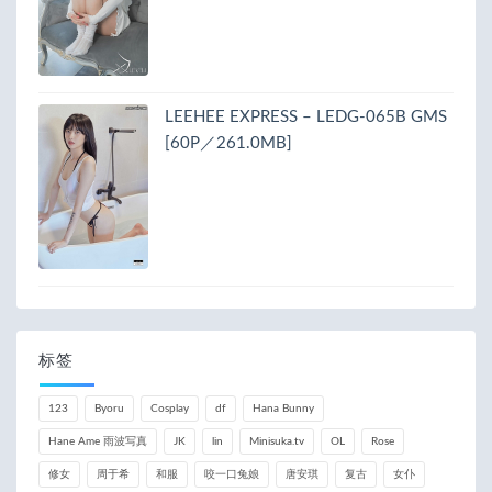
LEEHEE EXPRESS – LEDG-065B GMS
[60P／261.0MB]
标签
123
Byoru
Cosplay
df
Hana Bunny
Hane Ame 雨波写真
JK
lin
Minisuka.tv
OL
Rose
修女
周于希
和服
咬一口兔娘
唐安琪
复古
女仆