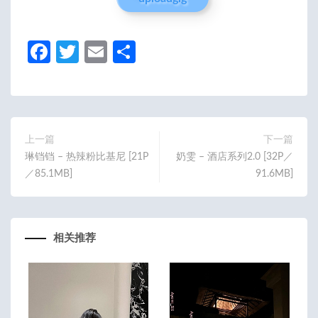
Fa
T
E
分
ce
w
m
享
b
itt
ail
o
er
o
上一篇
下一篇
琳铛铛 – 热辣粉比基尼 [21P
奶雯 – 酒店系列2.0 [32P／
k
／85.1MB]
91.6MB]
相关推荐