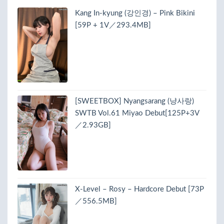
Kang In-kyung (강인경) – Pink Bikini
[59P + 1V／293.4MB]
[SWEETBOX] Nyangsarang (냥사랑)
SWTB Vol.61 Miyao Debut[125P+3V
／2.93GB]
X-Level – Rosy – Hardcore Debut [73P
／556.5MB]