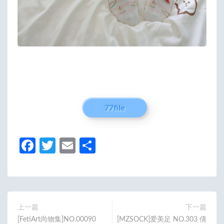
77file
Fa
T
E
分
ce
w
m
享
b
itt
ail
o
er
o
上一篇
下一篇
[FetiArt尚物集]NO.00090
[MZSOCK]爱美足 NO.303 倩