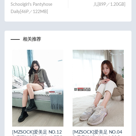
k
Schoolgirl’s Pantyhose
儿[89P／1.20GB]
Daily[46P／122MB]
相关推荐
[MZSOCK]爱美足 NO.12
[MZSOCK]爱美足 NO.04