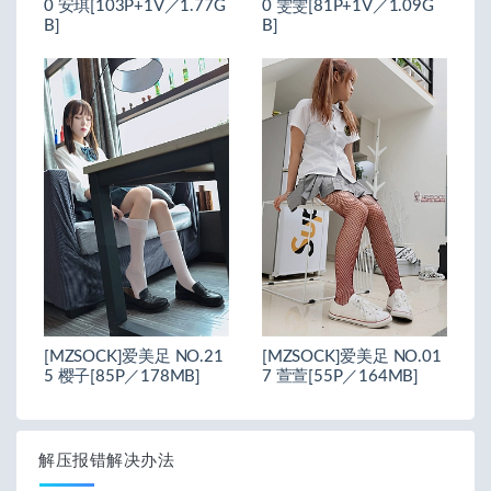
0 安琪[103P+1V／1.77G
0 雯雯[81P+1V／1.09G
B]
B]
[MZSOCK]爱美足 NO.21
[MZSOCK]爱美足 NO.01
5 樱子[85P／178MB]
7 萱萱[55P／164MB]
解压报错解决办法