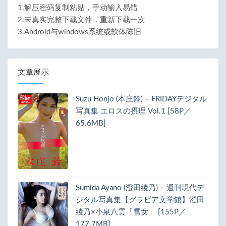
1.解压密码复制粘贴，手动输入易错
2.未真实完整下载文件，重新下载一次
3.Android与windows系统或软体陈旧
文章展示
Suzu Honjo (本庄鈴) – FRIDAYデジタル
写真集 エロスの摂理 Vol.1 [58P／
65.6MB]
Sumida Ayano (澄田綾乃) – 週刊現代デ
ジタル写真集【グラビア文学館】澄田
綾乃×小泉八雲「雪女」 [155P／
177.7MB]