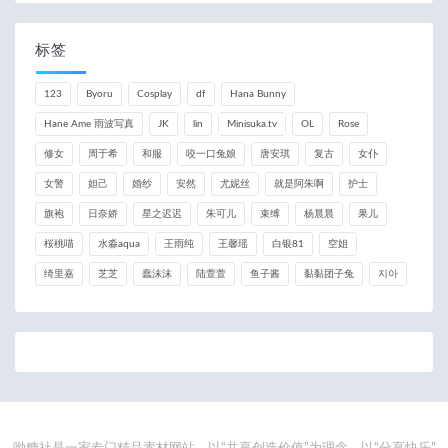
标签
123
Byoru
Cosplay
df
Hana Bunny
Hane Ame 雨波写真
JK
lin
Minisuka.tv
OL
Rose
修女
周于希
和服
咬一口兔娘
唐安琪
复古
女仆
女警
妲己
婚纱
安然
尤妮丝
就是阿朱啊
护士
旗袍
日奈娇
星之迟迟
朱可儿
束缚
杨晨晨
果儿
桜桃喵
水淼aqua
王雨纯
王馨瑶
白银81
空姐
绮里嘉
芝芝
蠢沫沫
陆萱萱
鱼子酱
黏黏团子兔
지아